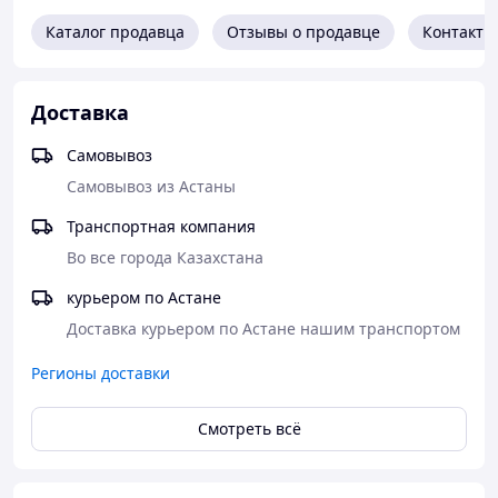
- КПП ГАЗ 33...: 410 об/мин.
Каталог продавца
Отзывы о продавце
Контакты
Максимальный крутящий момент
250 Нм
Выход
Доставка
Назад
Самовывоз
Направление вращения
Самовывоз из Астаны
Против часовой стрелки
Транспортная компания
Монтажный фланец
Во все города Казахстана
Правый
курьером по Астане
Метод управления включением КОМ
Доставка курьером по Астане нашим транспортом
Пневматический
Регионы доставки
Масса
9,6 кг
Смотреть всё