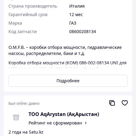
Страна производитель
Италия
Гарантийный срок
12 мес
Марка
ГАЗ
Код запчасти
08600208134
O.M.F.B. – коробки отбора мощности, гидравлические
насосы, распределители, баки и т.д.
Коробка отбора мощности (КОМ) 086-002-08134 UNI для
КПП Камаз 14-100, 15-100, ГАЗ 33…, Валдай с
пневмоуправлением. Подходит для прямого монтажа
Подробнее
насоса с фланцем UNI, либо фланца для соединения с
карданным валом.
Технические характеристики
Был online:
давно
Частота вращения КОМ при 1000 об/мин
ТОО AqArystan (АқАрыстан)
двигателя
Рейтинг не сформирован
- КПП Камаз 14-100: 690 об/мин;
- КПП Камаз 15-100: 690/847 об/мин;
2 года на Satu.kz