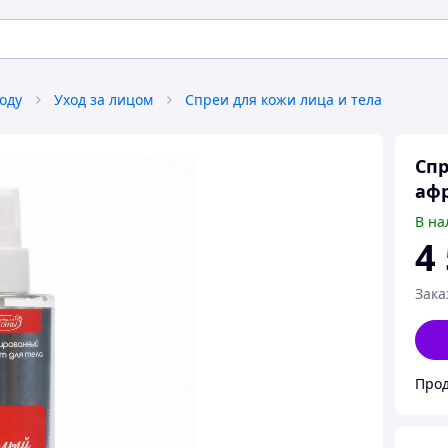
оду
Уход за лицом
Спреи для кожи лица и тела
Спр
афр
В на
4
Зака
Прод