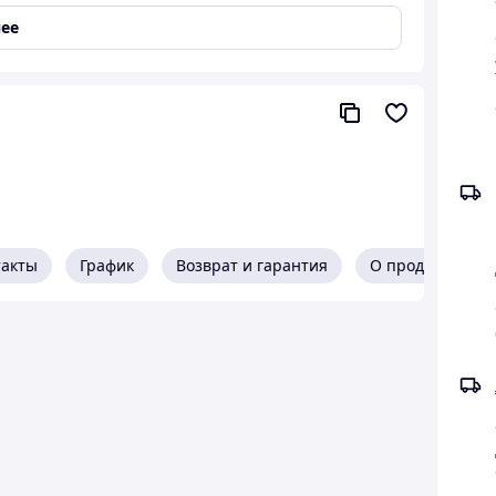
у чувственности и притяжения. Идеален для
ты, когда хочется добавить немного тропической
ее
кой вуалью, пробуждая летнее настроение и
здействуют на восприятие, усиливая
опически сочный
 повышает интерес со стороны партнёра
 оставляет следов на одежде
такты
График
Возврат и гарантия
О продавце
о аромата и настроения
м применении
трасти, лёгкости и летнего флирта. Идеален для