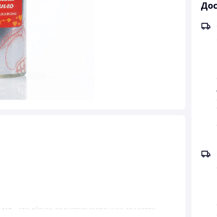
Дос
0 мл
- это лёгкое ароматизированное средство,