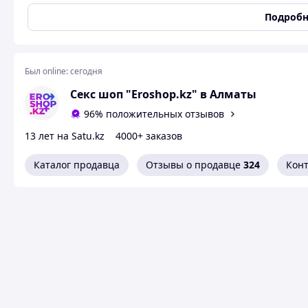
которое не только освежает кожу, но и создаёт атмосфер
использования после душа, перед свиданием или в момен
Подробн
страсти в повседневность.
Аромат сочного манго окутывает тело сладкой, экзотичес
игривость. Натуральные афродизиаки в составе мягко во
Был online:
сегодня
привлекательность и вызывая лёгкое волнение.
Секс шоп "Eroshop.kz" в Алматы
Преимущества:
96% положительных отзывов
Яркий аромат спелого манго - сладкий, тёплый и тр
13 лет на Satu.kz
4000+ заказов
Содержит афродизиаки - усиливает чувственность и
Лёгкая текстура - не липнет, быстро впитывается, не
Каталог продавца
Отзывы о продавце
324
Кон
Подходит для всех типов кожи
Можно использовать в любое время суток для лёгког
Объём 200 мл - надолго хватит даже при регулярно
Спрей «Спелый манго»
- это ваш персональный акцент с
тех, кто любит яркие ароматы и хочет выделяться.