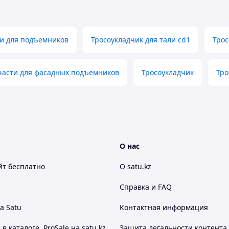
и для подъемников
Тросоукладчик для тали cd1
Трос
части для фасадных подъемников
Тросоукладчик
Тро
О нас
йт
бесплатно
О satu.kz
Справка и FAQ
а Satu
Контактная информация
 каталоге, ProSale на satu.kz
Защита легальности контента