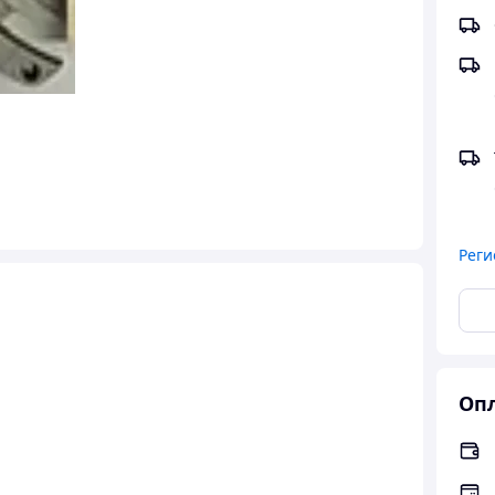
Реги
Опл