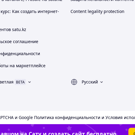
курс: Как создать интернет-
Content legality protection
нтов satu.kz
льское соглашение
онфиденциальности
боты на маркетплейсе
ветлая
Русский
BETA
APTCHA и Google
Политика конфиденциальности
и
Условия испо
авцом на Сату и создать сайт бесплатно