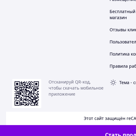
Бесплатный 
магазин
Отзывы клие
Пользовате
Политика к
Правила ра
Отсканируй QR-код,
Тема
-
с
чтобы скачать мобильное
приложение
Этот сайт защищён reC
Стать прод