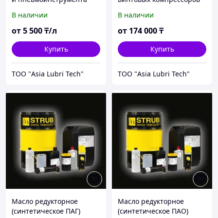
STRUB Vulcair 46
STRUB Vulcomp O.A.P 46
В наличии
В наличии
от
5 500
₸/л
от
174 000
₸
Купить
Купить
ТОО "Asia Lubri Tech"
ТОО "Asia Lubri Tech"
Масло редукторное
Масло редукторное
(синтетическое ПАГ)
(синтетическое ПАО)