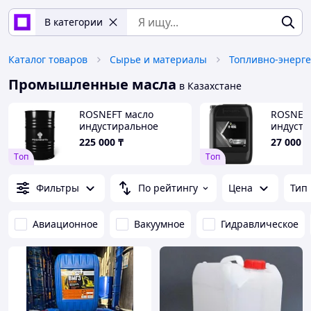
В категории
Каталог товаров
Сырье и материалы
Топливно-энерге
Промышленные масла
в Казахстане
ROSNEFT масло
ROSNEFT
индустиральное
индусти
И-20А 205л
И-40А 2
225 000
₸
27 000
₸
Tоп
Tоп
Фильтры
По рейтингу
Цена
Тип
Авиационное
Вакуумное
Гидравлическое