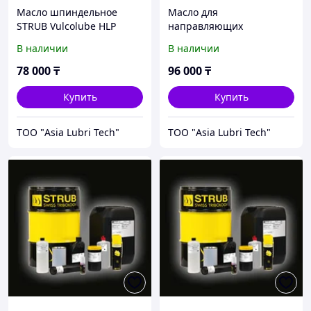
Масло шпиндельное
Масло для
STRUB Vulcolube HLP
направляющих
10/15
скольжения STRUB
В наличии
В наличии
Vulcoway 150+/ 220+/ 320+
78 000
₸
96 000
₸
Купить
Купить
ТОО "Asia Lubri Tech"
ТОО "Asia Lubri Tech"