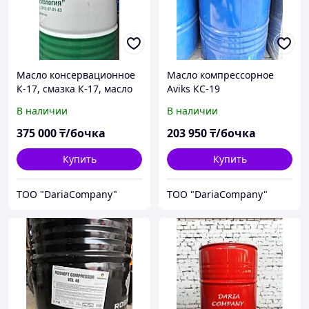
Масло консервационное
Масло компрессорное
К-17, смазка К-17, масло
Aviks КС-19
специального
В наличии
В наличии
назначения
375 000
₸/бочка
203 950
₸/бочка
Купить
Купить
TOO "DariaCompany"
TOO "DariaCompany"