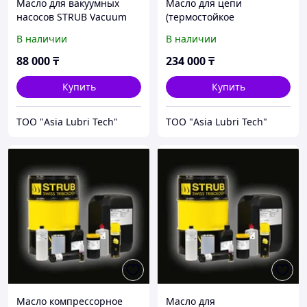
Масло для вакуумных
Масло для цепи
насосов STRUB Vacuum
(термостойкое
Pump Oil STE 100
синтетическое) STRUB
В наличии
В наличии
Vulcochaine 2200
88 000
₸
234 000
₸
Купить
Купить
ТОО "Asia Lubri Tech"
ТОО "Asia Lubri Tech"
Масло компрессорное
Масло для