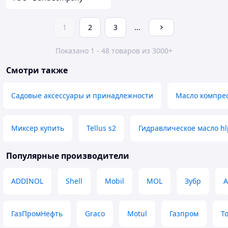
1
2
3
...
Показано 1 - 48 товаров из 3000+
Смотри также
Садовые аксессуары и принадлежности
Масло компрес
Миксер купить
Tellus s2
Гидравлическое масло hl
Популярные производители
ADDINOL
Shell
Mobil
MOL
Зубр
А
ГазПромНефть
Graco
Motul
Газпром
To