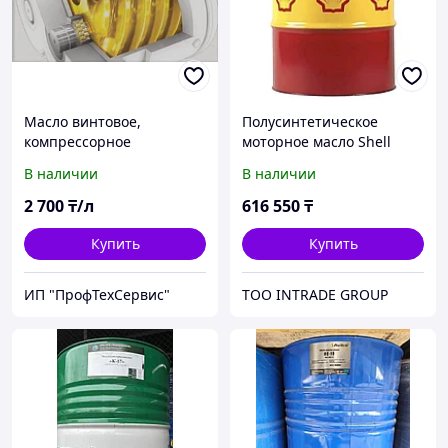
Масло винтовое,
Полусинтетическое
компрессорное
моторное масло Shell
Rimula R5 E 10w-40 (бочка
В наличии
В наличии
209 литров)
2 700
₸/л
616 550
₸
Купить
Купить
ИП "ПрофТехСервис"
ТОО INTRADE GROUP