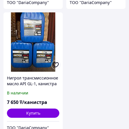
TOO "DariaCompany"
TOO "DariaCompany"
Нигрол трансмиссионное
масло API GL-1, канистра
10 л
В наличии
7 650
₸/канистра
Купить
TOO "DariaCompany"