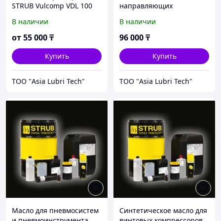
STRUB Vulcomp VDL 100
направляющих
скольжения STRUB
В наличии
В наличии
Vulcoway 68+
от
55 000
₸
96 000
₸
Купить
Купить
ТОО "Asia Lubri Tech"
ТОО "Asia Lubri Tech"
Масло для пневмосистем
Синтетическое масло для
и пневмоинструмента
винтовых компрессоров