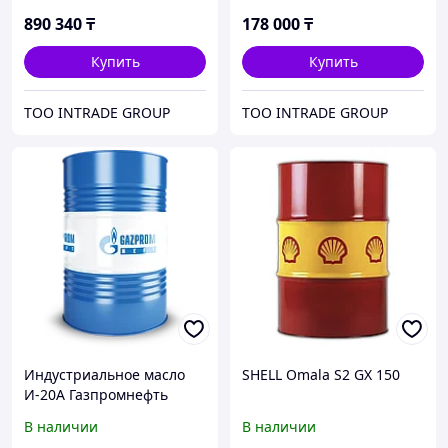
890 340
₸
178 000
₸
Купить
Купить
ТОО INTRADE GROUP
ТОО INTRADE GROUP
Индустриальное масло
SHELL Omala S2 GX 150
И-20А Газпромнефть
(веретенка) 205л
В наличии
В наличии