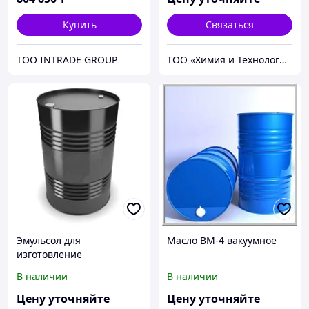
Купить
Связаться
ТОО INTRADE GROUP
ТОО «Химия и Технология»
Эмульсол для
Масло ВМ-4 вакуумное
изготовление
термостойких и
В наличии
В наличии
высокостабильных
гидрофобных эмульсий
Цену уточняйте
Цену уточняйте