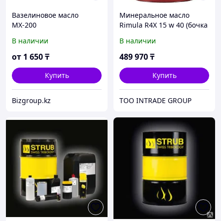
Вазелиновое масло
Минеральное масло
МХ-200
Rimula R4X 15 w 40 (бочка
209 литров)
В наличии
В наличии
от
1 650
₸
489 970
₸
Купить
Купить
Bizgroup.kz
ТОО INTRADE GROUP