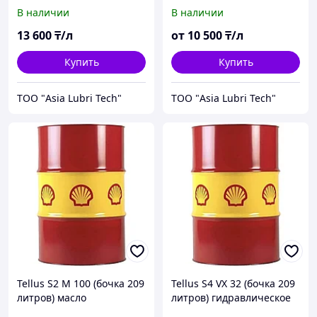
STRUB Vulcogear Synt EP
STRUB Vulcogear O.A.P
В наличии
В наличии
100/150/220/320/460/680
XMP
100/150/220/320/460/680
13 600
₸/л
от
10 500
₸/л
Купить
Купить
ТОО "Asia Lubri Tech"
ТОО "Asia Lubri Tech"
Tellus S2 M 100 (бочка 209
Tellus S4 VX 32 (бочка 209
литров) масло
литров) гидравлическое
гидравлическое
масло