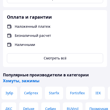
Мы обеспечиваем
лучшую цену на нашу
продукцию. Предлагаем
Оплата и гарантии
удобные условия оплаты
и хорошие
скидки
при
Наложенный платеж
заказе большого объема
Безналичный расчет
Наличными
Внешний вид продукции может отличаться от
представленного изображения. Не является публичной
Смотреть всё
офертой.
Популярные производители
в категории
Хомуты, зажимы
Зубр
Сибртех
Starfix
Fortisflex
IEK
ДКС
Deluxe
Сибин
RUVinil
Промрукав