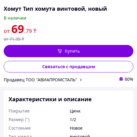
Хомут Тип хомута винтовой, новый
В наличии
69
от
.79
₸
от
71
.95
₸
Купить
Связаться с продавцом
80%
Продавец ТОО "АВИАПРОМСТАЛЬ"
Характеристики и описание
Покрытие
Цинк
Размер (")
1/2
Состояние
Новое
Тип хомута
винтовой