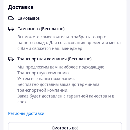
обеспечивающими
Доставка
высочайшую точность
обработки металла.
Самовывоз
Кроме того, компания осуществляет работу с готовыми
Самовывоз (Бесплатно)
металлоконструкциями, предоставляя услуги по:
Вы можете самостоятельно забрать товар с 
Антикоррозийной обработке и теплоизоляции
;
нашего склада. Для согласования времени и места 
Реставрации и восстановлению металла
;
с Вами свяжется наш менеджер.
Резке и гибке металлов
;
Транспортная компания (Бесплатно)
Сварке и т.д.
;
Мы предложим вам наиболее подходящую 
Преимущества покупки продукции и услуг у
Транспортную компанию. 

АвиаПромСталь
:
Учтем все ваши пожелания. 

Бесплатно доставим заказ до терминала 
транспортной компании. 

Персональный
Заказ будет доставлен с гарантией качества и в 
менеджер всегда готов
срок. 
помочь вам с выбором
продукции и
Регионы доставки
предоставить полное
сопровождение на всех
этапах заказа.
Смотреть всё