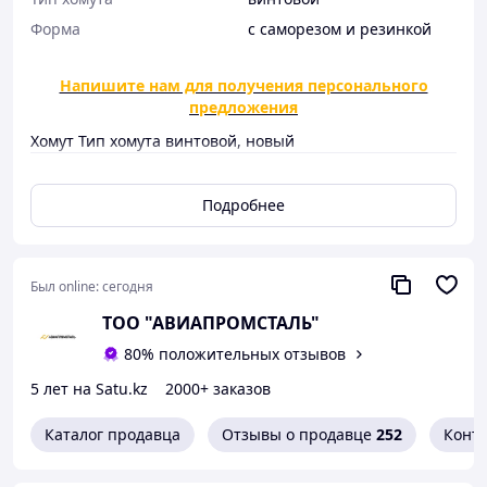
Форма
с саморезом и резинкой
Напишите нам для получения персонального
предложения
Хомут Тип хомута винтовой, новый
Характеристики и описание
Подробнее
АвиаПромСталь
предлагает обширный
ассортимент
Был online:
сегодня
металлопродукции.
Каждое изделие
ТОО "АВИАПРОМСТАЛЬ"
проходит контроль
80% положительных отзывов
качества перед
отгрузкой.
5 лет на Satu.kz
2000+ заказов
Наше производство
Каталог продавца
Отзывы о продавце
252
Конт
оснащено передовыми
станками,