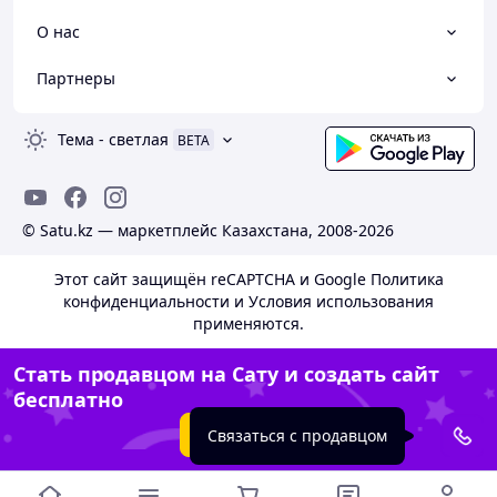
О нас
Партнеры
Тема
-
светлая
BETA
© Satu.kz — маркетплейс Казахстана, 2008-2026
Этот сайт защищён reCAPTCHA и Google
Политика
конфиденциальности
и
Условия использования
применяются.
Стать продавцом на Сату и создать сайт
бесплатно
Создать сайт
Связаться с продавцом