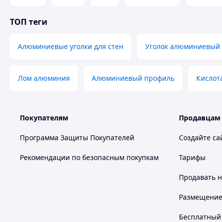
Наше производство оснащено передовыми
ТОП теги
станками, обеспечивающими высочайшую
точность обработки металла.
Алюминиевые уголки для стен
Уголок алюминиевый
Лом алюминия
Алюминиевый профиль
Кислот
Кроме того, компания осуществляет работу с готовыми ме
Антикоррозийной обработке и теплоизоляции
;
Покупателям
Продавцам
Реставрации и восстановлению металла
;
Резке и гибке металлов
;
Программа Защиты Покупателей
Создайте са
Сварке и т.д.
;
Рекомендации по безопасным покупкам
Тарифы
Преимущества покупки продукции и услуг у АвиаПро
Продавать
н
Размещение в
Бесплатный 
П