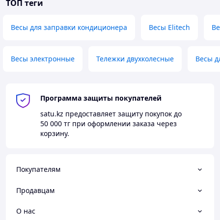
беспроводная связь на расстоянии 8 метров от
ТОП теги
платформы к пульту;
в комплектации брендированная сумка для
Весы для заправки кондиционера
Весы Elitech
Ве
транспортировки.
Рекомендуется хранить при температуре от -15 ℃ до 50
℃.
Весы электронные
Тележки двухколесные
Весы д
От бренда Elitech, обладают прочной конструкцией,
легкие в переноске. Рассчитаны на долгий срок службы
и удобны при мобильных работах.
Программа защиты покупателей
Применение весов Elitech LMC-310 до 100 кг для
хладагента:
satu.kz
предоставляет защиту покупок до
50 000 тг
при оформлении заказа через
В заправке кондиционеров, систем вентиляции
корзину.
и отопления.
Как альтернатива механическим приборам -
могут работать в различных условиях
эксплуатации.
Покупателям
Продавцам
О нас