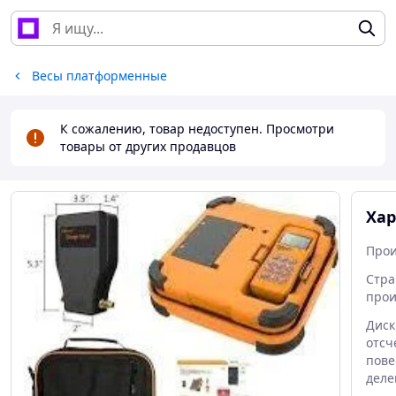
Весы платформенные
К сожалению, товар недоступен. Просмотри
товары от других продавцов
Хар
Прои
Стра
прои
Диск
отсч
пове
деле