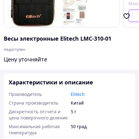
Мак
рабо
темп
Мин
рабо
Весы электронные Elitech LMC-310-01
темп
Недоступен
Цену уточняйте
Характеристики и описание
Производитель
Elitech
Страна производитель
Китай
Дискретность отсчета и
5 г
цена поверочного деления
Максимальная рабочая
50 град.
температура