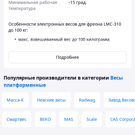
Минимальная рабочая
-15 град.
температура
Особенности электронных весов для фреона LMC-310
до 100 кг:
макс. взвешиваемый вес до 100 килограмм;
разрешение 5 гр, точность ±0.05%+10 гр;
диапазон температурного колебания 5 ℃/час;
Подробнее
заправочный клапан, позволяющий держать
контроль над количеством заправляемого агента;
совместимость ко всем холодильным агентам,
ед. измерения: унции, фунты и килограммы;
Популярные производители
в категории
Весы
авто-выключение для экономии заряда
платформенные
батарей;
подсветка пульта управления для работы в
темноте;
Масса-К
Невские весы
Radwag
Завод Весов
прочная конструкция из алюминия,
прорезиненные ножки и резиновая прокладка;
возможность измерений приложением Elitech
Смартвес
BEKO
MAS
Scale
CAS Corpora
Tools, бесплатно для iOS и Android (Bluetooth
соединение);