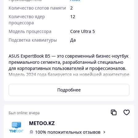
Количество слотов памяти
2
Количество ядер
12
процессора
Модель процессора
Core Ultra 5
Подсветка клавиатуры
Да
ASUS ExpertBook B5 — это современный бизнес-ноутбук
премиального сегмента, разработанный специально
для корпоративных пользователей и профессионалов.
Модель 2024 года базируется на новейшей архитектуре
Intel Core Ultra, которая включает выделенный
нейронный процессор для работы с искусственным
Подробнее
интеллектом. Это позволяет ноутбуку эффективнее
справляться с многозадачностью и оптимизировать
энергопотребление.
Был online:
вчера
Высокое качество изображения обеспечивает 14-
дюймовый дисплей с разрешением WQXGA (2560x1600).
METOO.KZ
Соотношение сторон 16:10 дает больше пространства
100% положительных отзывов
для работы с документами и таблицами, а высокая