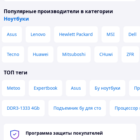
Популярные производители
в категории
Ноутбуки
Asus
Lenovo
Hewlett Packard
MSI
Dell
Tecno
Huawei
Mitsuboshi
CHuwi
ZFR
ТОП теги
Metoo
Expertbook
Asus
Бу ноутбуки
Пр
DDR3-1333 4Gb
Подъемник бу для сто
Процессор 
Программа защиты покупателей