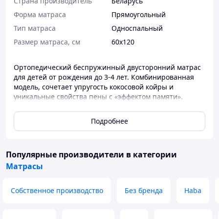
Страна производитель
Беларусь
Форма матраса
Прямоугольный
Тип матраса
Односпальный
Размер матраса, см
60х120
Ортопедический беспружинный двусторонний матрас
для детей от рождения до 3-4 лет. Комбинированная
модель, сочетает упругость кокосовой койры и
уникальные свойства пены с «эффектом памяти».
Преимущества:
Подробнее
• В матрасе две стороны жесткости.
Популярные производители
в категории
Cпециальная умеренно жесткая сторона для
новорожденных и более эластичная для детей от года.
Матрасы
Результат — спокойный, комфортный сон и правильная
осанка.
Собственное производство
Без бренда
Haba
Дело в том, что в первые месяцы позвоночник
новорожденного продолжает формироваться. Поэтому
очень важна поддержка спины во время сна, ведь