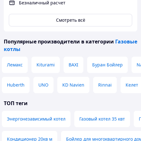
Безналичный расчет
Увеличение первичного и вторичного притока
воздуха
Функция горячего водоснабжения (от 12,5 - 40
Смотреть всё
кВт)
Возможность перехода на сжиженный газ
Гарантия 3 года
Популярные производители
в категории
Газовые
котлы
Лемакс
Kiturami
BAXI
Буран Бойлер
N
Huberth
UNO
KD Navien
Rinnai
Келет
ТОП теги
Энергонезависимый котел
Газовый котел 35 квт
Кондиционер 20кв м
Бойлер для многоквартирного до