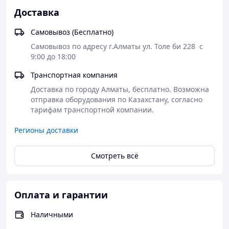
Расширенная линейка мощностей от
7,5 до 60
Доставка
кВт
Котел не требует подключения к электрической
Самовывоз (Бесплатно)
сети
Самовывоз по адресу г.Алматы ул. Толе би 228  с  
Оснащение оригинальными компонентами
9:00 до 18:00
газогорелочного устройства и газовым клапаном
итальянского концерна «SIT», а также
Транспортная компания
инжекционной микрофакельной горелкой
«POLIDORO»
Доставка по городу Алматы, бесплатно. Возможна 
Наличие системы защиты от перегрева,
отправка оборудования по Казахстану, согласно 
прерывания тяги, сажеобразования, а также от
тарифам транспортной компании. 
задувания котла
Удобство чистки котла за счет применения
Регионы доставки
съемной верхней панели
Усовершенствованная система защиты
Смотреть всё
безопасности (установлен датчик перегрева
теплообменника)
Максимальный КПД за счет:
Оплата и гарантии
увеличения площади теплообмена
изменения конструкции турбулизатора
Наличными
для максимальной задержки отходящих
газов