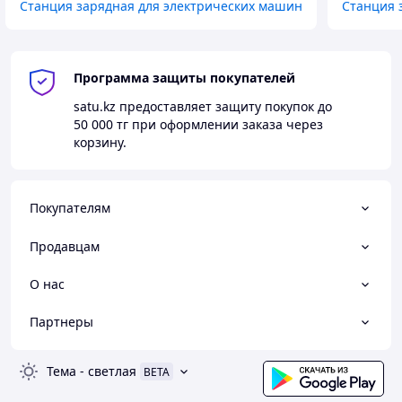
Станция зарядная для электрических машин
Станция 
Напряжение: 380В±20%.
Ток: 0-32A.
Пистолет: 5M GBT, CCS2, CHAdeMO два
пистолета.
Программа защиты покупателей
Защита по нагрузке: Type A+6.
Размер дисплея: 5 дюйм (touched).
satu.kz
предоставляет защиту покупок до
Коммуникация: RFID+Wifi/4G/Ethernet.
50 000 тг
при оформлении заказа через
Установка: настенный и напольный.
корзину.
Размер/Вес: 1400*350*160 мм/36 кг.
Размер/Вес в упаковке: 1613*519*325 мм/50 кг.
Покупателям
Продавцам
О нас
Партнеры
Тема
-
светлая
BETA