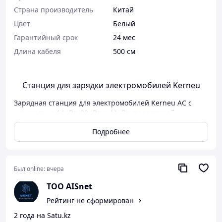
Страна производитель
Китай
Цвет
Белый
Гарантийный срок
24 мес
Длина кабеля
500 см
Станция для зарядки электромобилей Kerneu
Зарядная станция для электромобилей Kerneu AC с
мощностью 14 кВт, 22 кВт и 44 кВт, поддержкой
стандартов GBT, CCS2 и CHAdeMO, представляет собой
Подробнее
универсальное и надежное решение для медленной
зарядки современных электромобилей. Данная модель
объединяет современные технологии, надежность
конструкции и удобство эксплуатации, что делает её
Был online:
вчера
оптимальным выбором для парковок жилых
комплексов, коммерческих объектов, гостиниц и
ТОО AISnet
офисных центров.
Рейтинг не сформирован
Станция обеспечивает суммарную мощность до 44 кВт,
2 года на Satu.kz
разделённую на два канала по 22 кВт каждый. Такая