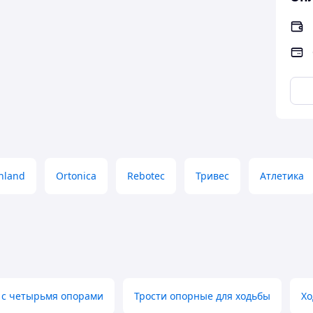
адают возможностью регулировки по высоте, что
пользователей.
и опорами, расположенными на нижнем конце для
 тип трости прекрасно подходит для людей,
беспечивает более широкую базу опоры.
андартов безопасности и выдерживают вес более
 Благодаря возможности регулировки по высоте, они
а, обеспечивая оптимальное положение и комфорт
hland
Ortonica
Rebotec
Тривес
Атлетика
 с четырьмя опорами
Трости опорные для ходьбы
Хо