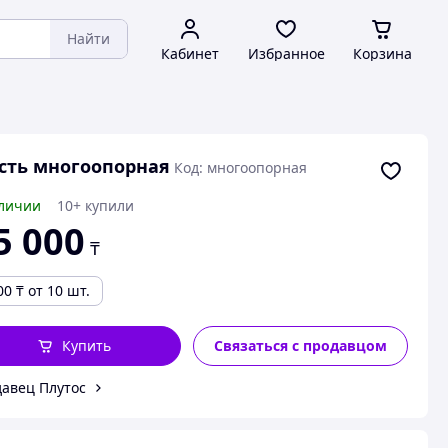
Найти
Кабинет
Избранное
Корзина
сть многоопорная
Код: многоопорная
личии
10+ купили
5 000
₸
00
₸
от 10 шт.
Купить
Связаться с продавцом
авец Плутос