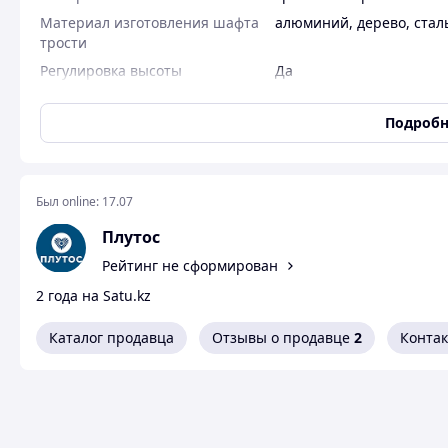
Материал изготовления шафта
алюминий
,
дерево
,
стал
трости
Регулировка высоты
Да
Максимальная нагрузка
100 кг
Подробн
Дополнительные характеристики трости с опорой
Количество опорных ножек
Четыре
Форма опоры
Пирамидальная
Был online:
17.07
Размер опоры
Большая
Плутос
Дополнительные характеристики
Рейтинг не сформирован
Страховочный ремешок
Нет
2 года на Satu.kz
Противогололедный наконечник
Нет
Каталог продавца
Отзывы о продавце
2
Конта
Устройство против скольжения
Да
Трости для уст
Многоопорная трость - это инновационное и удобное уст