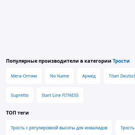
устойчивости при ходьбе и стоянии. Модели тростей обл
позволяет адаптировать их под конкретные потребности 
Многоопорная трость оснащена несколькими ножками ил
обеспечения стабильности и увеличения поддержки. Этот
нуждающихся в дополнительной устойчивости, так как о
Все модели тростей спроектированы с учетом высоких ст
100 кг, что гарантирует их надежность и долговечность.
могут быть адаптированы для пользователя любого рост
при использовании.
Популярные производители
в категории
Трости
Похожие товары по характеристикам
Мега-Оптим
No Name
Армед
Titan Deutsc
Supretto
Start Line FITNESS
ТОП теги
Трость с регулировкой высоты для инвалидов
Трость