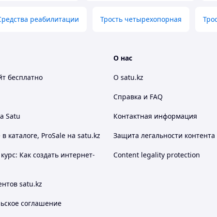
Средства реабилитации
Трость четырехопорная
Тро
О нас
йт
бесплатно
О satu.kz
Справка и FAQ
а Satu
Контактная информация
 каталоге, ProSale на satu.kz
Защита легальности контента
курс: Как создать интернет-
Content legality protection
нтов satu.kz
льское соглашение