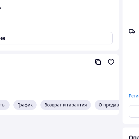
ь
ее
Реги
кты
График
Возврат и гарантия
О продавце
ойчивости
ройство, предназначенное для поддержки и
Опл