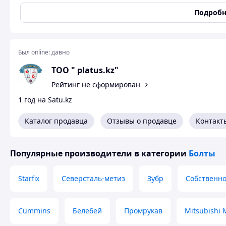
Метрическая резьба, М
8 мм
Подробн
Назначение болта
Мебельный
Наличие гайки
Нет
Покрытие
Цинк
Был online:
давно
Состояние
Новое
ТОО " platus.kz"
Стандарт
ГОСТ 7802-81
Рейтинг не сформирован
Тип резьбы
Метрическая
1 год на Satu.kz
Форма болта
С полукруглой головкой
Болты с увеличенной полукруглой головкой и квадратн
Каталог продавца
Отзывы о продавце
Контакт
прочности 10.9 Производитель: «Орловский сталепрокат
Казахстан ТОО «platus.kz»
Популярные производители
в категории
Болты
Похожие товары по характеристикам
Starfix
Северсталь-метиз
Зубр
Собственно
Cummins
Белебей
Промрукав
Mitsubishi 