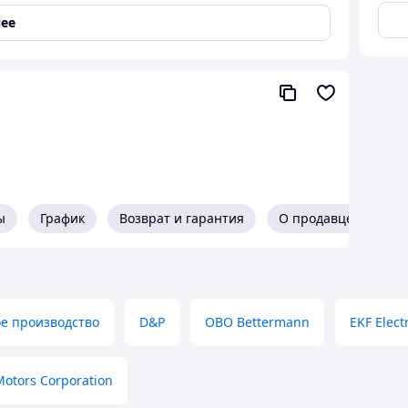
ее
ым подголовком (ДОРОЖНЫЙ, МЕБЕЛЬНЫЙ) Класс
ы
График
Возврат и гарантия
О продавце
ный завод» Авторизованный дилер в Республики
е производство
D&P
OBO Bettermann
EKF Elect
Motors Corporation