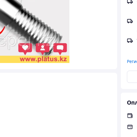
Реги
Опл