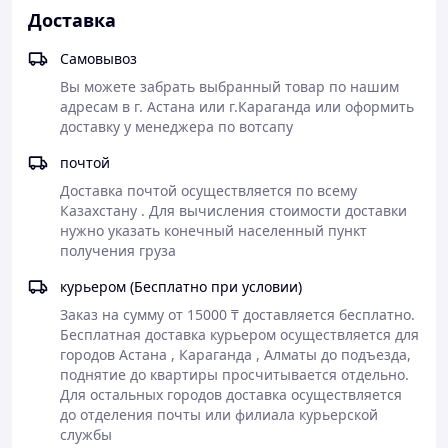
жизнь всех ее членов легче и радостней. Сhicco в
Доставка
течение многих лет преследует цель, которую легко
себе поставить, но трудно достичь: «Забота о детях и их
Самовывоз
развитии начинается ещё до их рождения и
продолжается до совершеннолетия». Этот проект,
Вы можете забрать выбранный товар по нашим 
уникальный по своей сути, бурно развивался и вывел
адресам в г. Астана или г.Караганда или оформить 
компанию на уровень полного понимания того, что
доставку у менеджера по вотсапу 
связано с миром детства. Сhicco пользуется
почтой
репутацией надежного и заботливого помощника в
выполнении трудной задачи, стоящей перед
Доставка почтой осуществляется по всему 
родителями.
Казахстану . Для вычисления стоимости доставки 
нужно указать конечный населенный пункт 
получения груза  
курьером (Бесплатно при условии)
Заказ на сумму от 15000 ₸ доставляется бесплатно.

Бесплатная доставка курьером осуществляется для 
городов Астана , Караганда , Алматы до подъезда, 
поднятие до квартиры просчитывается отдельно.   
Для остальных городов доставка осуществляется 
до отделения почты или филиала курьерской 
службы