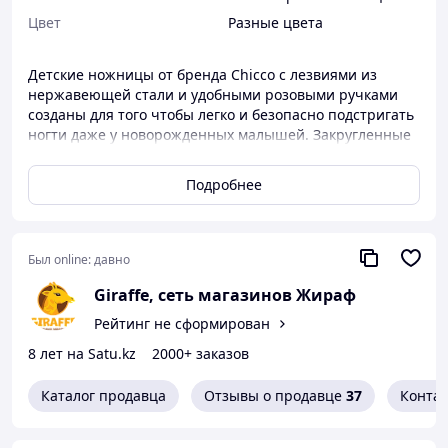
Цвет
Разные цвета
Детские ножницы от бренда Chicco с лезвиями из
нержавеющей стали и удобными розовыми ручками
созданы для того чтобы легко и безопасно подстригать
ногти даже у новорожденных малышей. Закругленные
изогнутые кончики не навредят малышу, даже если он
будет вертеться во время использования ножниц.
Подробнее
Удобный чехол для хранения входит в комплект.
Техническая информация: Имеют изогнутые лезвия с
закругленными краями. Состав: полипропилен,
нержавеющая сталь Страна дизайна: Италия Страна
Был online:
давно
производства: Китай Упаковка: Блистер О бренде:
Giraffe, сеть магазинов Жираф
Chicco — итальянская марка, представляющая полную
серию предметов для мам и малышей. Все эти
Рейтинг не сформирован
продукты Chicco прошли тщательный контроль
8 лет на Satu.kz
2000+ заказов
качества и безопасности. Тысячи
высококвалифицированных специалистов занимаются
исследованиями, испытаниями и совершенствованием
Каталог продавца
Отзывы о продавце
37
Конта
технологий для товаров. Сhicco заботится о здоровье и
счастье детей и всей семьи, поэтому старается сделать