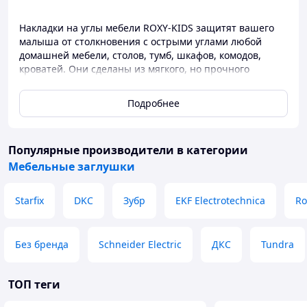
Накладки на углы мебели ROXY-KIDS защитят вашего
малыша от столкновения с острыми углами любой
домашней мебели, столов, тумб, шкафов, комодов,
кроватей. Они сделаны из мягкого, но прочного
каучука. Имеют закругленную форму и гладкую
поверхность, что сводит вероятность опасных травм
Подробнее
при столкновении к нулю. Накладки легко крепятся к
любым поверхностям при помощи двухстороннего
скотча (поставляется в комплекте), достаточно просто
Популярные производители
в категории
наклеить его на две стороны уголка и приложить с
усилием к нужному углу мебели. При необходимости
Мебельные заглушки
накладки демонтируются за считанные минуты.
Starfix
DKC
Зубр
EKF Electrotechnica
Ro
Без бренда
Schneider Electric
ДКС
Tundra
ТОП теги