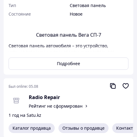
Тип
Световая панель
Состояние
Новое
Световая панель Вега СП-7
Световая панель автомобиля – это устройство,
устанавливаемое на транспортных средствах для
выполнения функций световой сигнализации,
Подробнее
информирования или декоративного освещения.
Световые панели могут быть как функциональными
элементами системы безопасности и оповещения, так
и использоваться в эстетических или рекламных целях.
Был online:
05.08
Особенности:
Radio Repair
22 светодиодных модуля (66 сверхярких
Рейтинг не сформирован
светодиода).
Пониженное энергопотребление.
1 год на Satu.kz
Комплектность:
световая панель, комплект проводов,
монтажный комплект(лапы), но без зацепов на
Каталог продавца
Отзывы о продавце
Контакты
автомобиль.