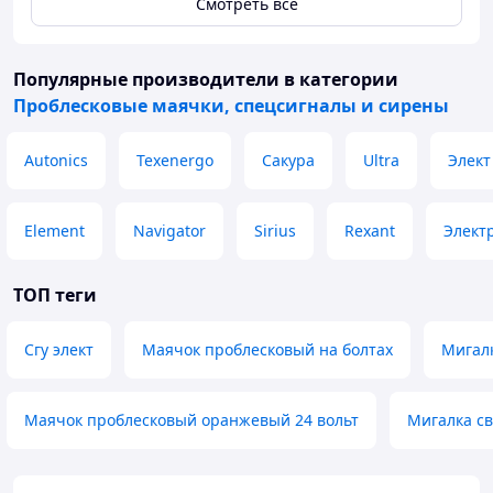
работа как самостоятельное изделие.
Смотреть всё
Характеристики:
Габариты, мм: 1222*330*60.
Популярные производители
в категории
Способ крепления: механический.
Проблесковые маячки, спецсигналы и сирены
Количество светодиодов, от 66шт
Напряжение питания: 10-30 V.
Autonics
Texenergo
Сакура
Ultra
Элект
Element
Navigator
Sirius
Rexant
Элект
ТОП теги
Сгу элект
Маячок проблесковый на болтах
Мигалк
Маячок проблесковый оранжевый 24 вольт
Мигалка с