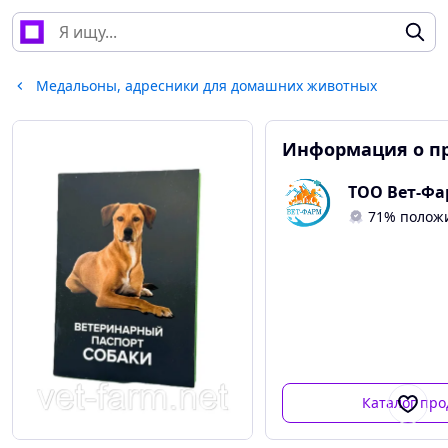
Медальоны, адресники для домашних животных
Информация о п
ТОО Вет-Ф
71% полож
Каталог про