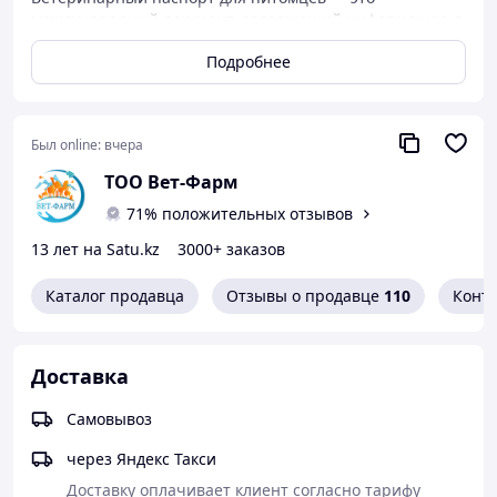
международный документ, содержащий информацию о
животном и контактные данные владельца. На его
Подробнее
основе выдаётся ветеринарная справка для провоза
животных в общественном наземном и воздушном
транспорте. В паспорт животного вносятся сведения о
проведённых вакцинациях и других профилактических
Был online:
вчера
мероприятиях. Кроме того, в ветеринарный паспорт
ставится отметка о чипировании и вклеивается
ТОО Вет-Фарм
идентификационная наклейка, содержащая
71% положительных отзывов
информацию о номере чипа.
13 лет на Satu.kz
3000+ заказов
Каталог продавца
Отзывы о продавце
110
Конт
Доставка
Самовывоз
через Яндекс Такси
Доставку оплачивает клиент согласно тарифу 