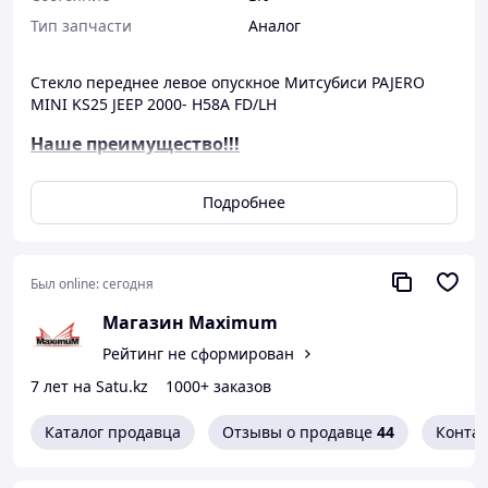
Тип запчасти
Аналог
Стекло переднее левое опускное Митсубиси PAJERO
MINI KS25 JEEP 2000- H58A FD/LH
Наше преимущество!!!
Подробнее
Фары
Автостекла
*Преимущества перед
дешевым Китаем:*
Был online:
сегодня
.
Mагазин Maximum
1. прочный пластик-
крепкие крепления
Рейтинг не сформирован
особенно устойчивы к
*Преимущества перед
7 лет на Satu.kz
1000+ заказов
морозу.
дешевым Китаем:*
2. Хороший лак – долго не
.
мутнеют фары и остается
Каталог продавца
Отзывы о продавце
44
Конта
1. Толстое стекло
прозрачными
2. Нет волн и искажений
3. Хороший слой на
3. Хорошо закалённое и