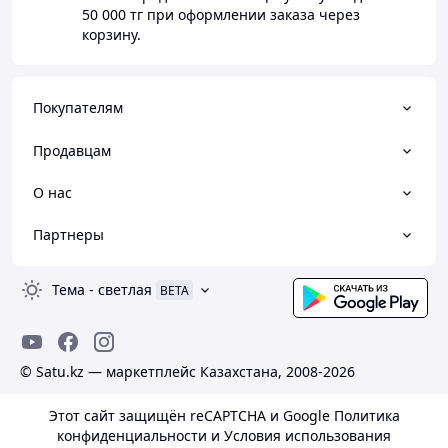
приобрести запчасти брэндов: DEPO, TYG, TYC,
50 000 тг
при оформлении заказа через
GORDON, FPI, и оригинальные автозапчасти из ОАЭ,
корзину.
Южной Кореи, США. Если Вы попали в неприятное
ДТП, мы поможем с подбором запчастей и осуществим
доставку в любой город Казахстана. К региональным
Партнерам у нас особый подход. Можете быть
Покупателям
уверены, Ваш заказ будет доставлен своевременно,
нашей основной целью является честная и открытая
Продавцам
работа. Мы постоянно работаем над улучшением
качества обслуживания. Будем рады услышать Ваши
О нас
отзывы и пожелания.
Партнеры
Тема
-
светлая
BETA
© Satu.kz — маркетплейс Казахстана, 2008-2026
Этот сайт защищён reCAPTCHA и Google
Политика
конфиденциальности
и
Условия использования