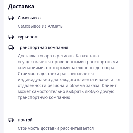
отражателе и
хорошо бронированное
Доставка
качественное нанесение –
стекло
4. Очень прочное, хорошо
не отслаивается и не
Самовывоз
устойчиво к мелким
выгорает при более
Самовывоз из Алматы
камням по трассе
мощных лампах
5. Идеально встает под
4. Соответствует пучку
курьером
форму авто
фокусировке света
6. Гарантия на установку
5. Хорошая герметичность –
Транспортная компания
не пропускать влагу или
Доставка товара в регионы Казахстана 
пыль (не потеют)
осуществляется проверенными транспортными 
7. Хорошие контакты и
компаниями, с которыми заключены договора. 
медная проводка
Стоимость доставки рассчитывается 
8. Гарантии 14 дней.
индивидуально для каждого клиента и зависит от 
отдаленности региона и объема заказа. Клиент 
может самостоятельно выбрать любую другую 
транспортную компанию.

почтой
Стоимость доставки рассчитывается 