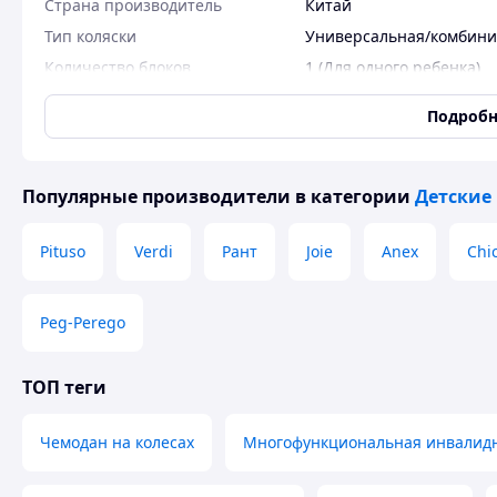
Страна производитель
Китай
Тип коляски
Универсальная/комбин
Количество блоков
1 (Для одного ребенка)
Максимально допустимый вес
22 кг
Подробн
Цвет
Разные цвета
Механизм складывания
Книжка
Количество колес
4 шт
Популярные производители
в категории
Детские
Тип передних колес
Одинарные
Pituso
Verdi
Рант
Joie
Anex
Chi
Тип задних колес
Одинарные
Поворотные передние колеса/
Да
колесо
Peg-Perego
Система амортизации
Пружины
Тип ремней безопасности
5-ти точечные
ТОП теги
Перекидная ручка
Нет
Комплектация коляски
Антимоскитная сетка
,
Д
Чемодан на колесах
Многофункциональная инвалидна
Состояние
Новое