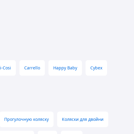
i-Cosi
Carrello
Happy Baby
Cybex
Прогулочную коляску
Коляски для двойни