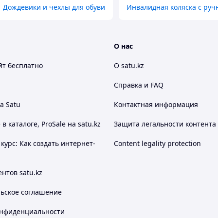
Дождевики и чехлы для обуви
Инвалидная коляска с ру
О нас
йт
бесплатно
О satu.kz
Справка и FAQ
а Satu
Контактная информация
оторая станет идеальным выбором для вашего
 каталоге, ProSale на satu.kz
Защита легальности контента
дителей, так и для ребенка во время прогулок на
курс: Как создать интернет-
Content legality protection
орая позволяет малышу чувствовать себя
нтов satu.kz
 подголовник обеспечивают правильное
льское соглашение
онфиденциальности
ольких положениях, что позволяет подобрать