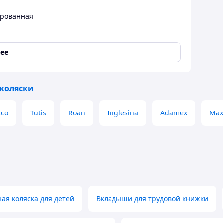
ированная
ее
 коляски
cco
Tutis
Roan
Inglesina
Adamex
Max
ождевик
,
Сумка для детских принадлежностей
я коляска для детей
Вкладыши для трудовой книжки