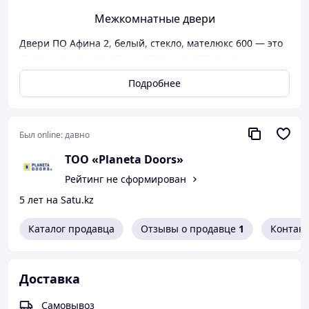
Межкомнатные двери
Двери ПО Афина 2, белый, стекло, мателюкс 600 — это
стильные межкомнатные двери, сочетающие
белоснежное покрытие и стеклянную вставку с
Подробнее
матовым эффектом (мателюкс). Такое стекло
обеспечивает визуальную лёгкость, при этом сохраняя
приватность. Ширина полотна делает эти двери
компактным решением для узких проёмов, а дизайн
Был online:
давно
"Афина 2" добавляет элегантности и современности
интерьеру.
ТОО «Planeta Doors»
Особенности:
Рейтинг не сформирован
Каркас из бруса сосны.
5 лет на Satu.kz
Конструкция царговая
Покрытие Vinyl .
Каталог продавца
Отзывы о продавце
1
Контак
Цвет - белый
Высота 2000 мм,
Ширина 600,700,800,900 мм .
Доставка
Производство Россия ,
Завод Albero
Самовывоз