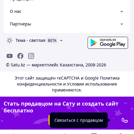
О нас
Партнеры
Тема
-
светлая
BETA
© Satu.kz — маркетплейс Казахстана, 2008-2026
Этот сайт защищён reCAPTCHA и Google
Политика
конфиденциальности
и
Условия использования
применяются.
Стать продавцом на Сату и создать сайт
бесплатно
Создать сайт
Связаться с продавцом