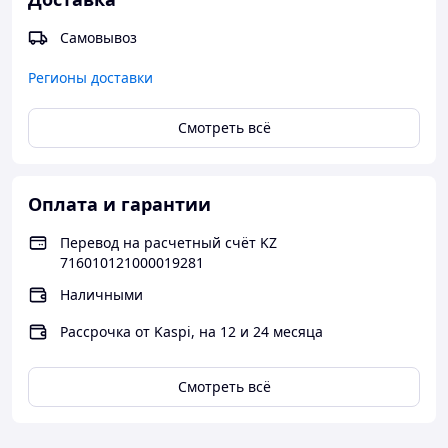
Самовывоз
✅
Преимущества:
Регионы доставки
🔥
Отличная теплоизоляция
— экономия на
·
отоплении
Смотреть всё
🔇
Хорошая звукоизоляция
·
🧱
Высокая прочность
— подходит для несущих
·
стен
Оплата и гарантии
🌿
Экологичность
— из натурального сырья
·
🧰
Удобство в работе
— легко пилится, сверлится,
·
Перевод на расчетный счёт KZ
обрабатывается
716010121000019281
📦
Идеальная геометрия
— минимальные швы,
·
Наличными
экономия клея
Рассрочка от Kaspi, на 12 и 24 месяца
🏗
️
Применение:
Смотреть всё
Наружные несущие стены
·
Одно- и двухэтажные дома
·