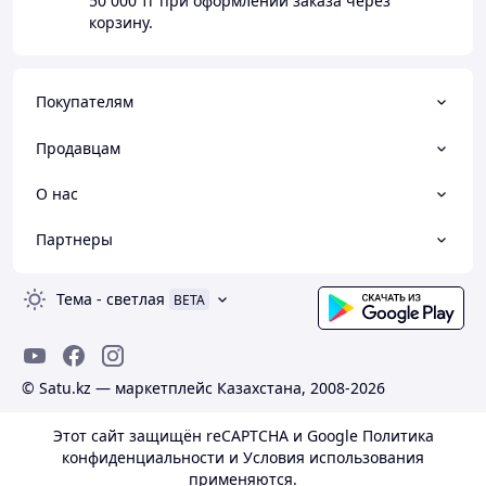
50 000 тг
при оформлении заказа через
Email:
zakaz@ecoton.kz
·
корзину.
Адрес:
Промзона , 345, Астана
район, Актобе
; ул.
·
Тайбекова, 14, Астана район, Актобе
Покупателям
Продавцам
О нас
Партнеры
Тема
-
светлая
BETA
© Satu.kz — маркетплейс Казахстана, 2008-2026
Этот сайт защищён reCAPTCHA и Google
Политика
конфиденциальности
и
Условия использования
применяются.