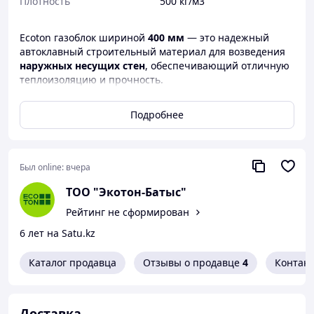
Плотность
500 кг/м3
Ecoton газоблок шириной
400 мм
— это надежный
автоклавный строительный материал для возведения
наружных несущих стен
, обеспечивающий отличную
теплоизоляцию и прочность.
Подходит для строительства частных домов, коттеджей,
таунхаусов и коммерческих зданий.
Подробнее
📐
Характеристики:
Размер:
400×250×625 мм
·
Был online:
вчера
Плотность:
D500
·
ТОО "Экотон-Батыс"
Прочность:
М25–М35
·
Рейтинг не сформирован
Теплопроводность:
0,12 Вт/(м·°С)
·
6 лет на Satu.kz
Морозостойкость:
F50
·
Каталог продавца
Отзывы о продавце
4
Контак
Огнестойкость:
до 4 часов
·
Вес блока:
~29–30 кг
·
Доставка
Тип кладки:
на клей для газобетона
·