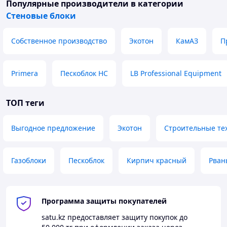
Теплые энергоэффективные коттеджи
·
Популярные производители
в категории
Стеновые блоки
Строительство по технологии "теплый дом"
·
💰
Цены
(уточняются при заказе)
:
Собственное производство
Экотон
КамАЗ
П
До 12 палет : от 29 250
₸/палета
·
От 13 до 65 палет: от 29 060
₸/палета
Primera
·
Пескоблок НС
LB Professional Equipment
От 66 до 132 палет: от 28 875
₸/палета
·
ТОП теги
От 133 палеты: от 28 500
₸/палета
·
🚚
Доставка:
Выгодное предложение
Экотон
Строительные те
Доставка по
Актобе
и регионам Казахстана
·
Погрузка на объект по запросу
·
Газоблоки
Пескоблок
Кирпич красный
Рван
Возможность самовывоза со склада
·
📞
Контакты:
Программа защиты покупателей
Телефон:
+7 747 95 555 51, +7 7132
94 16 60
·
satu.kz
предоставляет защиту покупок до