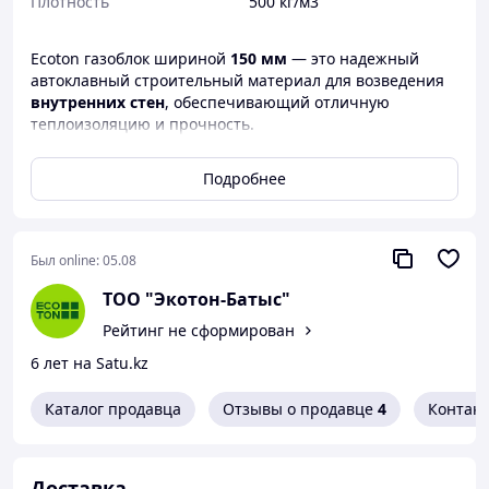
Плотность
500 кг/м3
Ecoton газоблок шириной
150 мм
— это надежный
автоклавный строительный материал для возведения
внутренних стен
, обеспечивающий отличную
теплоизоляцию и прочность.
Подходит для строительства частных домов, коттеджей,
таунхаусов и коммерческих зданий.
Подробнее
📐
Характеристики:
Размер:
150×250×625 мм
·
Был online:
05.08
Плотность:
D500
·
ТОО "Экотон-Батыс"
Прочность:
М25–М35
·
Рейтинг не сформирован
Теплопроводность:
0,12 Вт/(м·°С)
·
6 лет на Satu.kz
Морозостойкость:
F50
·
Каталог продавца
Отзывы о продавце
4
Контак
Огнестойкость:
до 4 часов
·
Вес блока:
~29–30 кг
·
Доставка
Тип кладки:
на клей для газобетона
·