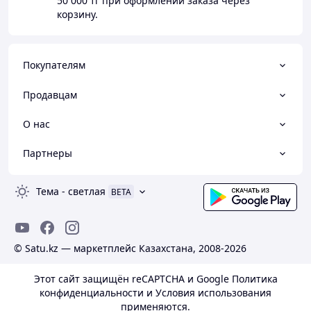
50 000 тг
при оформлении заказа через
Email:
zakaz@ecoton.kz
·
корзину.
Адрес:
Промзона , 345, Астана
район, Актобе
; ул.
·
Тайбекова, 14, Астана район, Актобе
Покупателям
Продавцам
О нас
Партнеры
Тема
-
светлая
BETA
© Satu.kz — маркетплейс Казахстана, 2008-2026
Этот сайт защищён reCAPTCHA и Google
Политика
конфиденциальности
и
Условия использования
применяются.