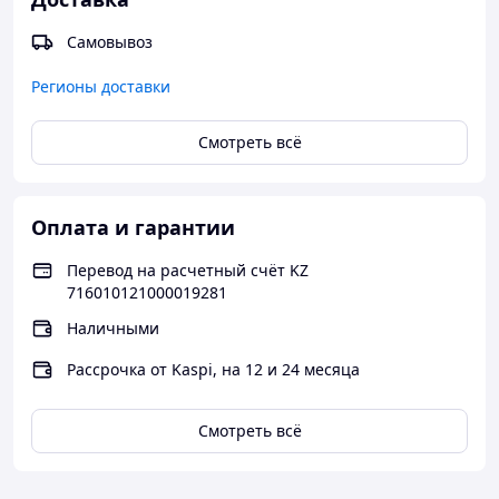
Самовывоз
✅
Преимущества:
Регионы доставки
🔥
Отличная теплоизоляция
— экономия на
·
отоплении
Смотреть всё
🔇
Хорошая звукоизоляция
·
🧱
Высокая прочность
— подходит для несущих
·
стен
Оплата и гарантии
🌿
Экологичность
— из натурального сырья
·
🧰
Удобство в работе
— легко пилится, сверлится,
·
Перевод на расчетный счёт KZ
обрабатывается
716010121000019281
📦
Идеальная геометрия
— минимальные швы,
·
Наличными
экономия клея
Рассрочка от Kaspi, на 12 и 24 месяца
🏗
️
Применение:
Смотреть всё
Наружные несущие стены
·
Одно- и двухэтажные дома
·