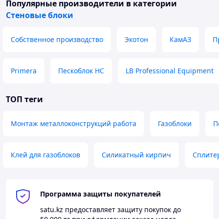
Теплые энергоэффективные коттеджи
·
Популярные производители
в категории
Стеновые блоки
Строительство по технологии "теплый дом"
·
💰
Цены
(уточняются при заказе)
:
Собственное производство
Экотон
КамАЗ
П
До 12 палет : от 29 250
₸/палета
·
От 13 до 65 палет: от 29 060
₸/палета
Primera
·
Пескоблок НС
LB Professional Equipment
От 66 до 132 палет: от 28 875
₸/палета
·
ТОП теги
От 133 палеты: от 28 500
₸/палета
·
🚚
Доставка:
Монтаж металлоконструкций работа
Газоблоки
П
Доставка по
Актобе
и регионам Казахстана
·
Погрузка на объект по запросу
·
Клей для газоблоков
Силикатный кирпич
Сплите
Возможность самовывоза со склада
·
📞
Контакты:
Программа защиты покупателей
Телефон:
+7 747 95 555 51, +7 7132
94 16 60
·
satu.kz
предоставляет защиту покупок до