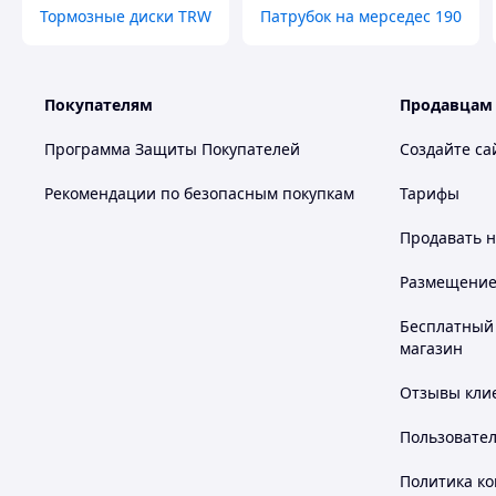
Тормозные диски TRW
Патрубок на мерседес 190
📍 Самовывоз ул. Ломова 178 "Деколит" с 16:
звонку
Покупателям
Продавцам
Программа Защиты Покупателей
Создайте са
📲Перед оформлением рекомендуем уточнить
звонок:
+77002673557
Рекомендации по безопасным покупкам
Тарифы
Продавать
н
📷— Instagram:
@car_detal_pavlodar
Размещение в
Бесплатный 
магазин
Отзывы клие
Пользовате
Политика к