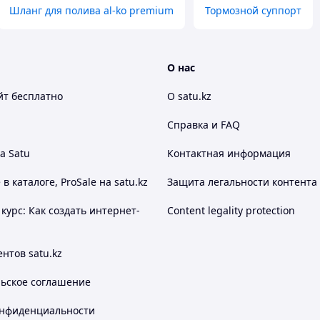
Шланг для полива al-ko premium
Тормозной суппорт
00 до 18:00 Или по предворительному
О нас
йт
бесплатно
О satu.kz
 наличие: WhatsApp /
Справка и FAQ
а Satu
Контактная информация
 каталоге, ProSale на satu.kz
Защита легальности контента
курс: Как создать интернет-
Content legality protection
нтов satu.kz
льское соглашение
онфиденциальности