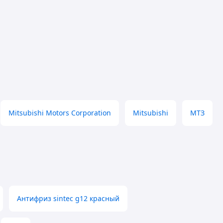
Mitsubishi Motors Corporation
Mitsubishi
МТЗ
Антифриз sintec g12 красный