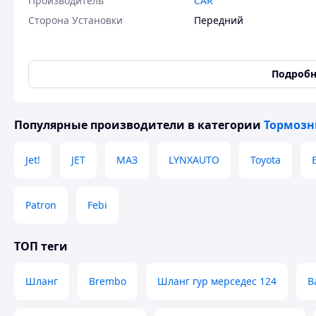
Производитель
CAR
Сторона Установки
Передний
Подробн
👉🏻
Заказать в 1 клик можно по ссылке
:
Ссылка
Популярные производители
в категории
Тормозн
💸Возможна покупка в рассрочку или кредит 
Jet!
JET
МАЗ
LYNXAUTO
Toyota
🚚Бесплатная доставка по Казахстану
(уточня
🔄Возврат или обмен, если не подошло
Patron
Febi
📷 Проверка перед отправкой + фото/видео по
ТОП теги
⚡️Отправка в день заказа
.
Шланг
Brembo
Шланг гур мерседес 124
В
📍В наличии — г. Павлодар