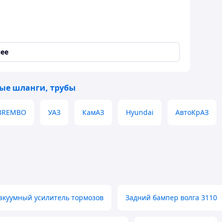
ее
 на товар
ые шланги, трубы
через Kaspi Магазин
BREMBO
УАЗ
КамАЗ
Hyundai
АвтоКрАЗ
йте условия по телефону)
 запросу
акуумный усилитель тормозов
Задний бампер волга 3110