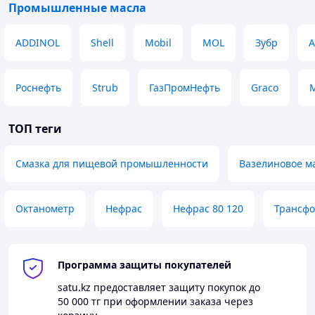
Промышленные масла
ADDINOL
Shell
Mobil
MOL
Зубр
А
Роснефть
Strub
ГазПромНефть
Graco
M
ТОП теги
Смазка для пищевой промышленности
Вазелиновое м
Октанометр
Нефрас
Нефрас 80 120
Трансфо
Программа защиты покупателей
satu.kz
предоставляет защиту покупок до
50 000 тг
при оформлении заказа через