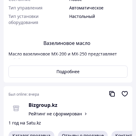
Тип управления
Автоматическое
Тип установки
Настольный
оборудования
Вазелиновое масло
Масло вазелиновое МХ-200 и МХ-250 представляет
собой светлую масляную прозрацную
нефлуоресцирующую жидкость без запаха.
Подробнее
Вазелиновое масло МХ-200 и МХ-250 используется в
качестве смазки для форм и оборудования.
Был online:
вчера
Bizgroup.kz
Рейтинг не сформирован
1 год на Satu.kz
Каталог продавца
Отзывы о продавце
Контакты