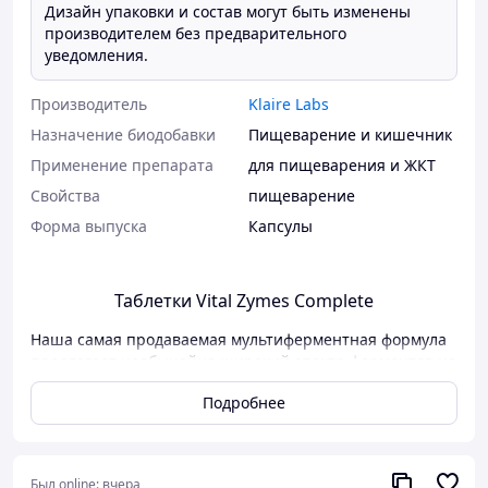
Дизайн упаковки и состав могут быть изменены
производителем без предварительного
уведомления.
Производитель
Klaire Labs
Назначение биодобавки
Пищеварение и кишечник
Применение препарата
для пищеварения и ЖКТ
Свойства
пищеварение
Форма выпуска
Капсулы
Таблетки Vital Zymes Complete
Наша самая продаваемая мультиферментная формула
предлагает необычайно широкий спектр ферментов на
растительной / микробной основе вместе с лизоцимом,
Подробнее
которые работают согласованно, поддерживая
нормальную ферментативную активность, такую как
переваривание пищевых продуктов и механизмы
восстановления и поддержания кишечника.
Был online:
вчера