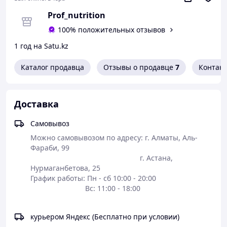
Комбинация ферментов широкого спектра действия в
составе Vital-Zymes® Complete способствует
Prof_nutrition
расщеплению, усвоению и утилизации
100% положительных отзывов
макроэлементов из широкого спектра пищевых
продуктов, включая белки и белковые пептиды,
1 год на Satu.kz
сложные углеводы, дисахариды и сахара, липиды/
жиры и растительные волокна. Как таковой, Vital-
Каталог продавца
Отзывы о продавце
7
Контак
Zymes® Complete является важным диетическим
дополнением для людей, которые стремятся улучшить
усвоение питательных веществ, а также для тех, у кого
Доставка
иногда бывает несварение желудка. Он также может
быть использован для людей, которые хотят
поддерживать сбалансированную микробиоту и
Самовывоз
здоровый метаболизм при воспалении.
Можно самовывозом по адресу: г. Алматы, Аль-
Фараби, 99 

                                                      г. Астана, 
Нурмаганбетова, 25                                                        

График работы: Пн - сб 10:00 - 20:00 

                           Вс: 11:00 - 18:00

курьером Яндекс (Бесплатно при условии)