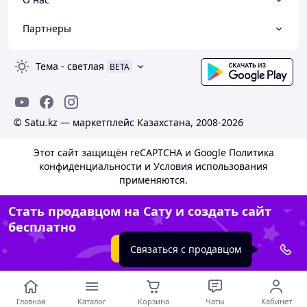
Партнеры
Тема
-
светлая
BETA
© Satu.kz — маркетплейс Казахстана, 2008-2026
Этот сайт защищён reCAPTCHA и Google
Политика
конфиденциальности
и
Условия использования
применяются.
Стать продавцом на Сату и создать сайт
бесплатно
Создать сайт
Связаться с продавцом
Главная
Каталог
Корзина
Чаты
Кабинет