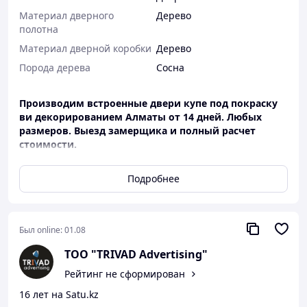
Материал дверного
Дерево
полотна
Материал дверной коробки
Дерево
Порода дерева
Сосна
Производим встроенные двери купе под покраску
ви декорированием Алматы от 14 дней. Любых
размеров. Выезд замерщика и полный расчет
стоимости.
В комплект входит:
Подробнее
Полотно 44, 56 мм
Комплект роликов и направляющий профиль
Ручка
Был online:
01.08
Ценовая политика и размеры:
ТОО "TRIVAD Advertising"
Стоимость расчитывается индивидуально.
Рейтинг не сформирован
Упаковка:
Стрейч
16 лет на Satu.kz
Сроки производства:
от
14 календарных дней