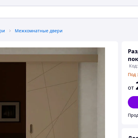
ери
Межкомнатные двери
Раз
пок
Код
Под 
от
Прод