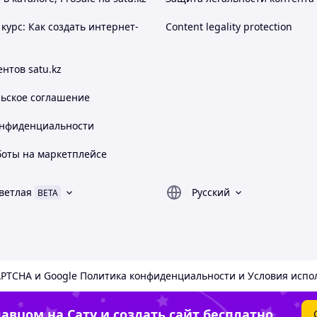
курс: Как создать интернет-
Content legality protection
нтов satu.kz
льское соглашение
онфиденциальности
боты на маркетплейсе
ветлая
Русский
BETA
APTCHA и Google
Политика конфиденциальности
и
Условия испо
авцом на Сату и создать сайт бесплатно