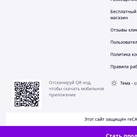
Похожие товары по характеристикам
Бесплатный 
магазин
Отзывы клие
Пользовате
Политика к
Правила ра
Отсканируй QR-код,
Тема
-
с
чтобы скачать мобильное
приложение
Этот сайт защищён reC
Стать прод