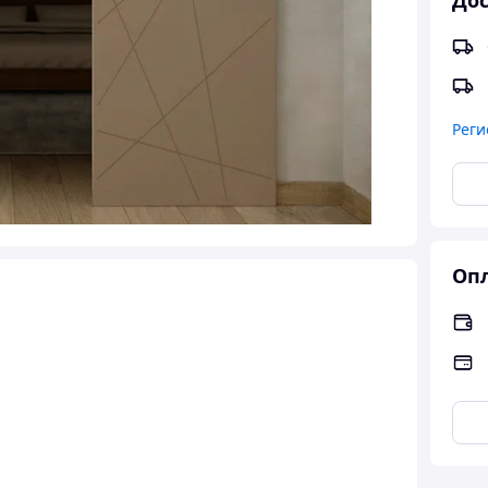
Дос
Реги
Опл