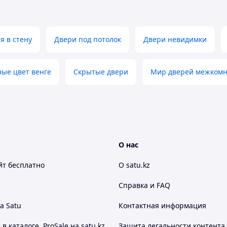
я в стену
Двери под потолок
Двери невидимки
ые цвет венге
Скрытые двери
Мир дверей межкомн
екорированием Алматы от 14 дней. Любых
сти.
О нас
йт
бесплатно
О satu.kz
Справка и FAQ
а Satu
Контактная информация
ль.
 каталоге, ProSale на satu.kz
Защита легальности контента