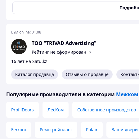
Порода дерева
Сосна
Подробн
Тип открывания двери
Механический
Способ открытия двери
Распашная
Направление открывания двери
Левое/правое
Был online:
01.08
Конструктивные особенности
Скрытый монтаж
ТОО "TRIVAD Advertising"
Отделка поверхности
Грунт
Рейтинг не сформирован
межкомнатной двери
Цвет
Белый
16 лет на Satu.kz
Гарантийный срок
12 мес
Каталог продавца
Отзывы о продавце
Контакт
Состояние
Новое
Комплектация
Популярные производители
в категории
Межком
Наличие ручки
Нет
Количество замков
1 шт
ProfilDoors
ЛесКом
Собственное производство
Наличники
Нет
Уплотнители
Да
Ferroni
Ремстройпласт
Polair
Ваши двери
Дверные петли
Да