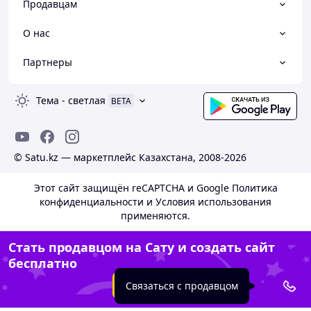
Продавцам
О нас
Партнеры
Тема
-
светлая
BETA
© Satu.kz — маркетплейс Казахстана, 2008-2026
Этот сайт защищён reCAPTCHA и Google
Политика
конфиденциальности
и
Условия использования
применяются.
Стать продавцом на Сату и создать сайт
бесплатно
Создать сайт
Связаться с продавцом