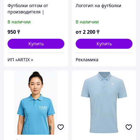
Футболки оптом от
Логотип на футболки
производителя |
Однотонные футболки
В наличии
В наличии
под нанесение | Промо
футболки
950
₸
от
2 200
₸
Купить
Купить
ИП «ARTIX »
Рекламика