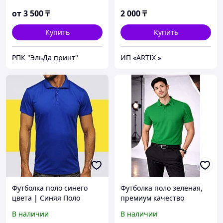
от
3 500
₸
2 000
₸
Купить
Купить
РПК "ЭльДа принт"
ИП «ARTIX »
Футболка поло синего
Футболка поло зеленая,
цвета | Синяя Поло
премиум качество
рубашка васильковая XL
В наличии
В наличии