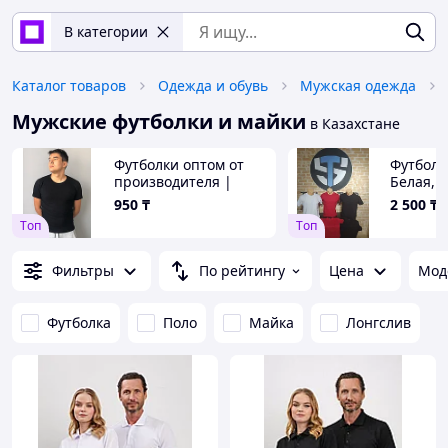
В категории
Каталог товаров
Одежда и обувь
Мужская одежда
Мужские футболки и майки
в Казахстане
Футболки оптом от
Футболк
производителя |
Белая, 
Однотонные
Красная
950
₸
2 500
₸
футболки под
(подрос
Tоп
Tоп
нанесение | Промо
футболки
Фильтры
По рейтингу
Цена
Мoд
Футболка
Поло
Майка
Лонгслив