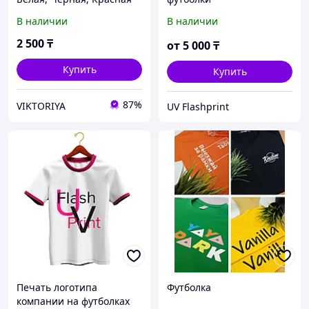
(подростковая)
В наличии
В наличии
2 500
₸
от
5 000
₸
Купить
Купить
87%
VIKTORIYA
UV Flashprint
Печать логотипа
Футболка
компании на футболках