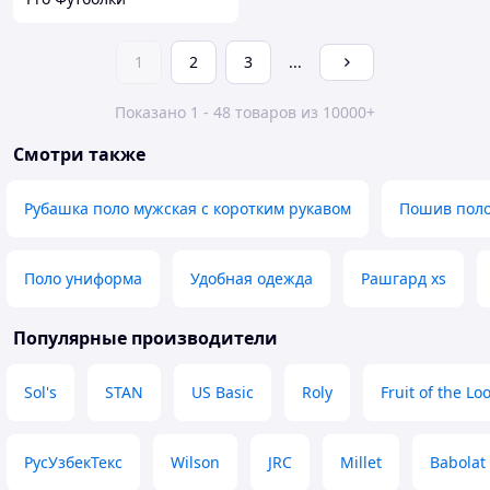
1
2
3
...
Показано 1 - 48 товаров из 10000+
Смотри также
Рубашка поло мужская с коротким рукавом
Пошив поло
Поло униформа
Удобная одежда
Рашгард xs
Популярные производители
Sol's
STAN
US Basic
Roly
Fruit of the L
РусУзбекТекс
Wilson
JRC
Millet
Babolat