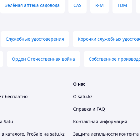
е.
Зелёная аптека садовода
CAS
R-M
TDM
черкнут памятные награды:
1991»
— в знак уважения к непростым страницам
 для коллекции и тематических комплектов
(под
Служебные удостоверения
Корочки служебных удосто
нания службы и боевого пути
Орден Отечественная война
Собственное производ
О нас
йт
бесплатно
О satu.kz
Справка и FAQ
а Satu
Контактная информация
 каталоге, ProSale на satu.kz
Защита легальности контента