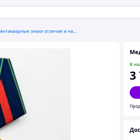
Антикварные знаки отличия и награды
Ме
В на
3
Прод
Дос