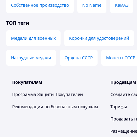
для поддержания стабильности и безопасности на Кавказ
Собственное производство
No Name
КамАЗ
🕊️ Память о службе и выполненном долге под
—
Медаль «Армяно-Азербайджанский конфликт 1988–
ТОП теги
истории и участникам событий
—
Медаль «QARABAG / За Карабах»
— памятная награда
заказ, только оптом)
Медали для военных
Корочки для удостоверений
—
Медаль «Участник боевых действий»
— символ приз
📞
Быстрая консультация и заказ:
+7 (708) 507-55-53
— Дария
Нагрудные медали
Ордена СССР
Монеты СССР
+7 (706) 807-55-55
— Назгуль
📍 Вся контактная информация — на странице
Контакты
Покупателям
Продавцам
Программа Защиты Покупателей
Создайте са
Рекомендации по безопасным покупкам
Тарифы
Продавать
н
Размещение в