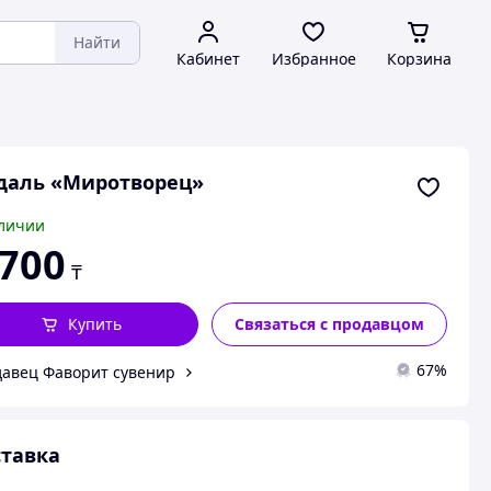
Найти
Кабинет
Избранное
Корзина
даль «Миротворец»
личии
 700
₸
Купить
Связаться с продавцом
67%
авец Фаворит сувенир
тавка