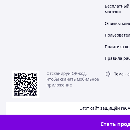
Бесплатный 
магазин
Отзывы клие
Пользовате
Политика к
Правила ра
Отсканируй QR-код,
Тема
-
с
чтобы скачать мобильное
приложение
Этот сайт защищён reC
Стать прод