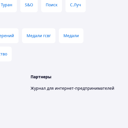
Туран
S&O
Поиск
С.Луч
верений
Медали гсвг
Медали
ство
Партнеры
Журнал для интернет-предпринимателей