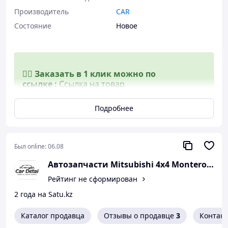
Производитель
CAR
Состояние
Новое
👉🏻
Заказать в 1 клик можно по
ссылке
:
Ссылка на товар
Подробнее
💸Возможна покупка в рассрочку или
кредит через Kaspi Магазин
Был online:
06.08
Автозапчасти Mitsubishi 4x4 Montero/Paje
🚚Бесплатная доставка по
Казахстану
(уточняйте условия по
Рейтинг не сформирован
телефону)
2 года на Satu.kz
🔄Возврат или обмен, если не подошло
Каталог продавца
Отзывы о продавце
3
Контак
📷 Проверка перед отправкой + фото/