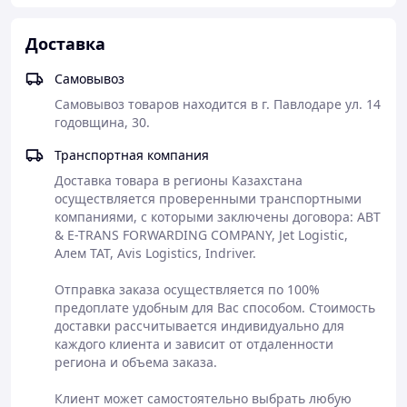
видео по запросу
Доставка
⚡️Отправка в день заказа
.
Самовывоз
Самовывоз товаров находится в г. Павлодаре ул. 14 
📍В наличии — г. Павлодар
годовщина, 30.
📍 Самовывоз ул. Ломова 178 "Деколит" с
Транспортная компания
16:00 до 18:00 Или по предворительному
звонку
Доставка товара в регионы Казахстана 
осуществляется проверенными транспортными 
компаниями, с которыми заключены договора: ABT 
& E-TRANS FORWARDING COMPANY, Jet Logistic, 
Алем ТАТ, Avis Logistics, Indriver. 

📲Перед оформлением рекомендуем
Отправка заказа осуществляется по 100% 
уточнить наличие: WhatsApp /
предоплате удобным для Вас способом. Стоимость 
звонок:
+77002673557
доставки рассчитывается индивидуально для 
каждого клиента и зависит от отдаленности 
региона и объема заказа. 

📷— Instagram:
@car_detal_pavlodar
Клиент может самостоятельно выбрать любую 