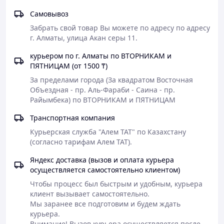
без ГМО;
без консервантов и красителей.
Самовывоз
______________
Забрать свой товар Вы можете по адресу по адресу 
г. Алматы, улица Акан серы 11.
Dog&Dog Wild Regional Ocean Adult All Breeds
- это
корм для взрослых собак всех пород, содержащий
курьером по г. Алматы по ВТОРНИКАМ и
разнообразное мясо дикой рыбы, выловленной в
ПЯТНИЦАМ (от 1500 ₸)
открытом море, а именно: мясо голубой рыбы, мясо
За пределами города (За квадратом Восточная 
лосося и трески, с добавлением куриных яиц, растений,
Объездная - пр. Аль-Фараби - Саина - пр. 
плодов и цветов. Идеален для собак, предпочитающих
Райымбека) по ВТОРНИКАМ и ПЯТНИЦАМ
Омега 3 жирные кислоты.
Транспортная компания
Состав
: выловленная обезвоженная голубая рыба
(28%), горох, свежеприготовленный обезвоженный
Курьерская служба "Алем ТАТ" по Казахстану 
лосось (6%), гидролизованные куриные белки, яйца,
(согласно тарифам Алем ТАТ).
цветки гибискуса (0,192%), цветки Rosa canina L. и Rosa
pendulina L. (0,024% ), малина (0,008%), ежевика
Яндекс доставка (вызов и оплата курьера
(0,008%), клубника (0,008%)
осуществляется самостоятельно клиентом)
Пищевые добавки на кг:
витамин А 7,200 ед. -
Чтобы процесс был быстрым и удобным, курьера 
витамин D3 720 I.U. - Пентагидрат сульфата меди 30,95
клиент вызывает самостоятельно.

(7,88) мг. Технологические добавки: антиоксиданты.
Мы заранее все подготовим и будем ждать 
Токофероловые экстракты из растительных масел 36 мг.
курьера.

Органолептические добавки: природно-растительные
Внимание! Вызов курьера осуществляется после 