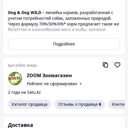
Dog & Dog WILD
– линейка кормов, разработанная с
учетом потребностей собак, заложенных природой.
Через формулу 70%/30%/0%* корм предлагает такое же
богатство и разнообразие мяса и рыбы, которые
ежедневно дает природа, а также овощи, растения,
ягоды и фрукты, за исключением таких компонентов,
Подробнее
как злаки и растительные белки, которые не входят в
естественный рацион собак.
*70% –ингредиенты животного происхождения; 30% –
Был online:
вчера
растения, фрукты, овощи; 0% –злаки, картофель,
тапиока.
ZOOM Зоомагазин
Преимущества:
Рейтинг не сформирован
подходит для взрослых собак всех пород;
2 года на Satu.kz
70% ингредиентов животного происхождения;
30% ингредиентов растительного
Каталог продавца
Отзывы о продавце
6
Контак
происхождения;
низкий гликемический индекс;
без злаков;
Доставка
без отдушек;