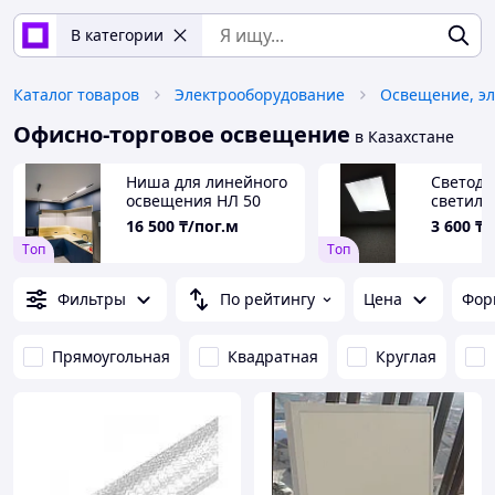
В категории
Каталог товаров
Электрооборудование
Освещение, эл
Офисно-торговое освещение
в Казахстане
Ниша для линейного
Светод
освещения НЛ 50
светиль
панель 
16 500
₸/пог.м
3 600
₸
армстро
Tоп
Tоп
Фильтры
По рейтингу
Цена
Фор
Прямоугольная
Квадратная
Круглая