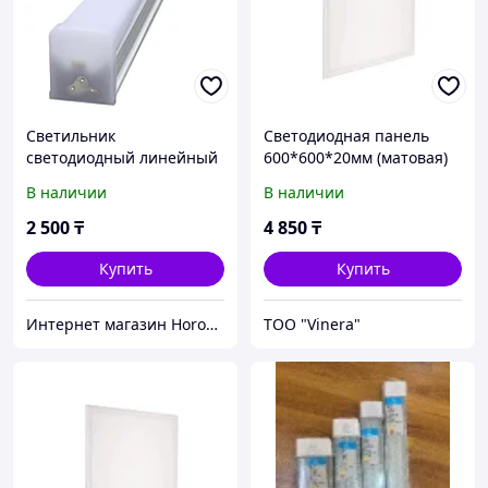
Светильник
Светодиодная панель
светодиодный линейный
600*600*20мм (матовая)
Horoz Electric Omicron-
80вт
В наличии
В наличии
40W 6400K
2 500
₸
4 850
₸
Купить
Купить
Интернет магазин Horoz Electric
TOO "Vinera"