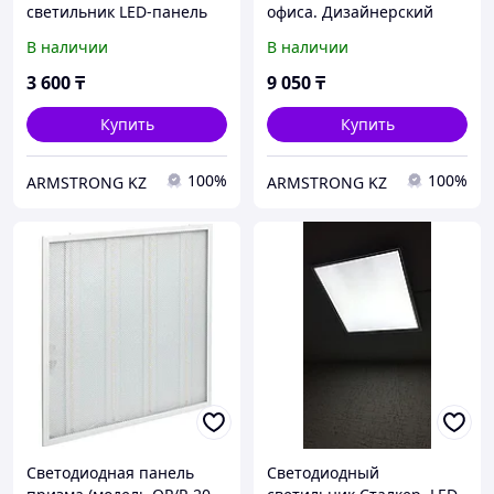
светильник LED-панель
офиса. Дизайнерский
под армстронг, 48 Вт
светильник. Светильник
В наличии
В наличии
настенно-потолочный с
решёткой.
3 600
₸
9 050
₸
Купить
Купить
100%
100%
ARMSTRONG KZ
ARMSTRONG KZ
Светодиодная панель
Светодиодный