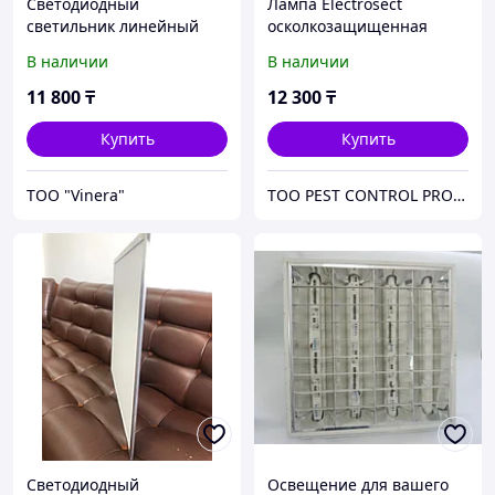
Светодиодный
Лампа Electrosect
светильник линейный
осколкозащищенная
(черный) 30 Вт
В наличии
В наличии
11 800
₸
12 300
₸
Купить
Купить
TOO "Vinera"
TOO PEST CONTROL PRODUCTS
Светодиодный
Освещение для вашего