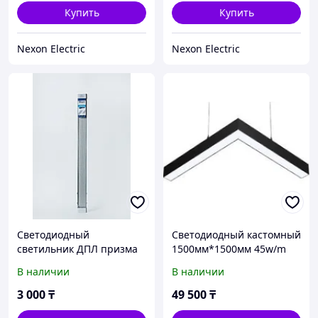
Купить
Купить
Nexon Electric
Nexon Electric
Светодиодный
Cветодиодный кастомный
светильник ДПЛ призма
1500мм*1500мм 45w/m
150W Nexon
4000 светильник на тросе
В наличии
В наличии
V-образной формы
3 000
₸
49 500
₸