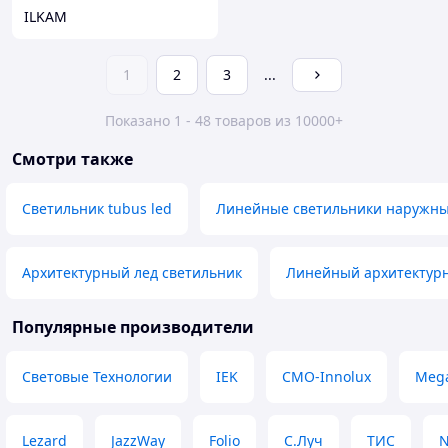
ILKAM
1
2
3
...
Показано 1 - 48 товаров из 10000+
Смотри также
Светильник tubus led
Линейные светильники наружны
Архитектурный лед светильник
Линейный архитектур
Популярные производители
Световые Технологии
IEK
CMO-Innolux
Mega
Lezard
JazzWay
Folio
С.Луч
ТИС
N