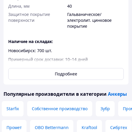
Длина, мм
40
Защитное покрытие
Гальваническое/
поверхности
электролит. цинковое
покрытие
Наличие на складах:
Новосибирск: 700 шт.
Примерный срок доставки: 10–14 дней
CM580640 Анкер-шуруп для бетона с полукруглой
Подробнее
головкой, TORX, 6x40 мм
Описание
Популярные производители
в категории
Анкеры
Анкер-шуруп CM580640 предназначен для надежного
крепления различных конструкций к бетону. Имеет
полукруглую головку и шлиц TORX для удобства
Starfix
Собственное производство
Зубр
Про
монтажа.
Ключевые особенности
Промет
OBO Bettermann
Kraftool
Сибртех