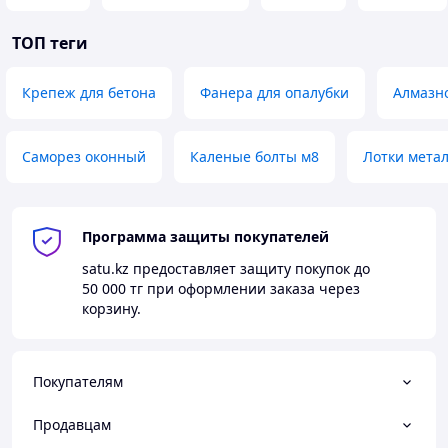
Подходит для крепления в бетоне.
Размер: 6x40 мм.
ТОП теги
Полукруглая головка обеспечивает эстетичный
внешний вид.
Шлиц TORX (6-лучевая звезда) предотвращает
Крепеж для бетона
Фанера для опалубки
Алмазн
проскальзывание инструмента при монтаже.
Материал: сталь класса прочности 5.8.
Покрытие: гальваническое цинковое.
Саморез оконный
Каленые болты м8
Лотки мета
Технические характеристики
Параметр
Значение
Программа защиты покупателей
Диаметр
6 мм
satu.kz
предоставляет защиту покупок до
Длина
40 мм
50 000 тг
при оформлении заказа через
корзину.
Форма головки
Полукруглая
Тип шлица
TORX (6-лучевая звезда)
Материал
Сталь 5.8
Покупателям
Гальваническое
Покрытие
цинковое
Продавцам
Минимальная глубина