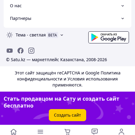
45 мм
сверления
О нас
Диаметр сверления
6 мм
Партнеры
Страна производства
Польша
Упаковка
Тема
-
светлая
BETA
Поставляется в упаковках по 100 штук.
© Satu.kz — маркетплейс Казахстана, 2008-2026
Этот сайт защищён reCAPTCHA и Google
Политика
конфиденциальности
и
Условия использования
применяются.
Стать продавцом на Сату и создать сайт
бесплатно
Создать сайт