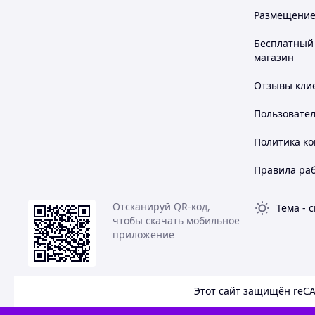
—
Медаль "ҮЗДІК ПЕДАГОГ"
— награда за выдающиеся д
Размещение в
—
Медаль "Заслуженному Учителю"
— памятная медаль 
Бесплатный 
📞 Быстрая консультация и заказ:
магазин
+7 (708) 507-55-53
— Дария
+7 (706) 807-55-55
— Назгуль
Отзывы клие
📍 Вся контактная информация — на странице
Контакты
Пользовате
Политика к
Правила ра
Отсканируй QR-код,
Тема
-
с
чтобы скачать мобильное
приложение
Этот сайт защищён reC