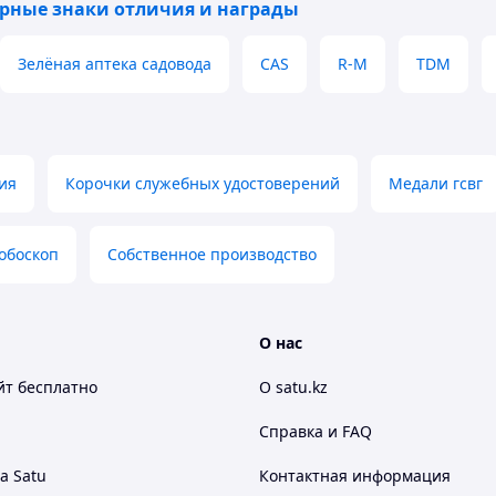
льном пакетике
рные знаки отличия и награды
 Үшін»
Зелёная аптека садовода
CAS
R-M
TDM
тылдық Үшін" / "За мужество в ЧС"
, свяжитесь с
pp
. Мы оперативно проконсультируем вас по
— цена зависит от региона и
не входит в
ия
Корочки служебных удостоверений
Медали гсвг
обоскоп
Собственное производство
перациях
О нас
ых структур
йт
бесплатно
О satu.kz
ия подвига
Справка и FAQ
а Satu
Контактная информация
тников страны.