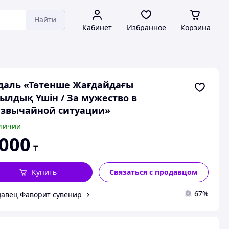
Найти
Кабинет
Избранное
Корзина
даль «Төтенше Жағдайдағы
ылдық Үшін / За мужество в
езвычайной ситуации»
личии
 000
₸
Купить
Связаться с продавцом
67%
авец Фаворит сувенир