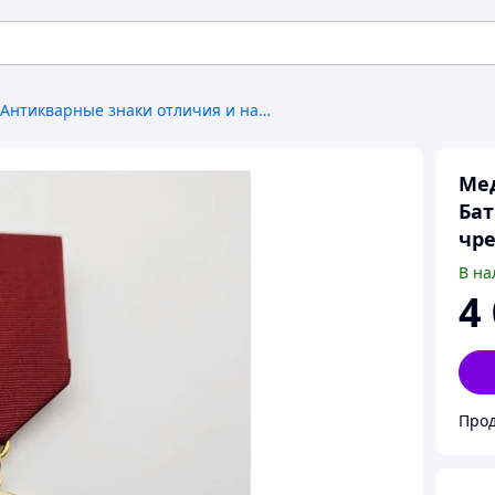
Антикварные знаки отличия и награды
Ме
Бат
чр
В на
4
Прод