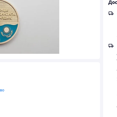
Дос
тво