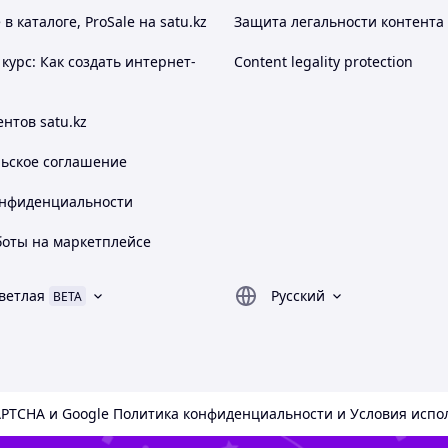
остижения в педагогической деятельности.
 каталоге, ProSale на satu.kz
Защита легальности контента
за вклад в образование и воспитание.
курс: Как создать интернет-
Content legality protection
нтов satu.kz
льское соглашение
онфиденциальности
боты на маркетплейсе
ветлая
Русский
BETA
APTCHA и Google
Политика конфиденциальности
и
Условия испо