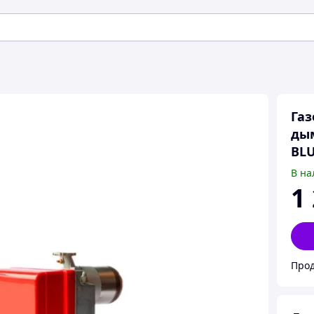
Газ
дым
BLU
В на
1
Прод