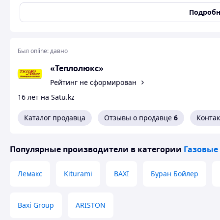
Цвет
Белый
Подробн
Автоматизированные напольные водогрейные котлы CRO
вертикальном исполнении на основе передовых технолог
Коэффициент полезного действия котлов превышает 91%
обладает более высокой надежностью и эксплуатационны
Был online:
давно
мощности при соблюдении рекомендаций завода-изготови
«Теплолюкс»
Котлы CRONOS предназначены для отопления и горячего
школ, больниц, многоквартирных домов, ресторанов и п
Рейтинг не сформирован
мощности удобны и экономичны в эксплуатации, имеют в
16 лет на Satu.kz
Похожие товары по характеристикам
Каталог продавца
Отзывы о продавце
6
Конта
Популярные производители
в категории
Газовые
Лемакс
Kiturami
BAXI
Буран Бойлер
Baxi Group
ARISTON