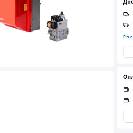
Дос
Реги
Опл