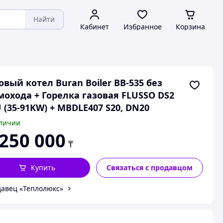
Найти
Кабинет
Избранное
Корзина
овый котел Buran Boiler BB-535 без
охода + Горелка газовая FLUSSO DS2
 (35-91KW) + MBDLE407 S20, DN20
личии
 250 000
₸
Купить
Связаться с продавцом
авец «Теплолюкс»