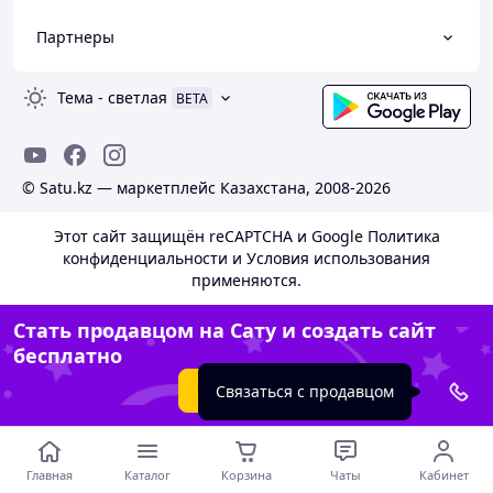
Партнеры
Тема
-
светлая
BETA
© Satu.kz — маркетплейс Казахстана, 2008-2026
Этот сайт защищён reCAPTCHA и Google
Политика
конфиденциальности
и
Условия использования
применяются.
Стать продавцом на Сату и создать сайт
бесплатно
Создать сайт
Связаться с продавцом
Главная
Каталог
Корзина
Чаты
Кабинет