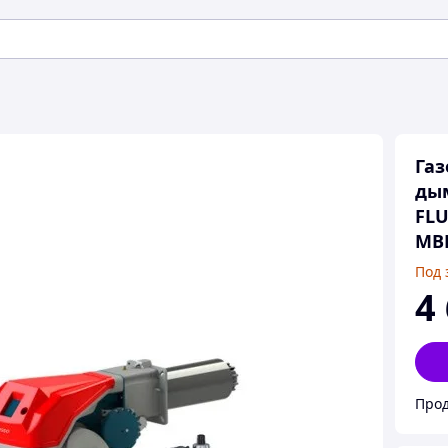
Газ
дым
FLU
MBD
Под 
4
Прод