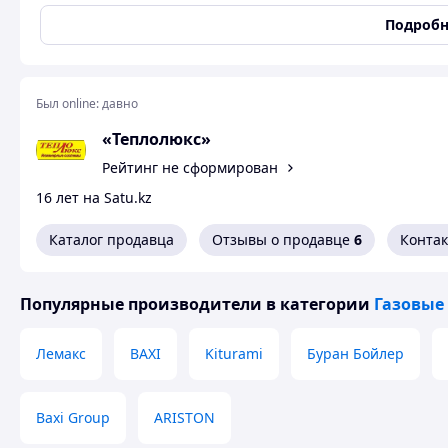
Цвет
Белый
Подробн
Состояние
Новое
Автоматизированные напольные водогрейные котлы CRO
вертикальном исполнении на основе передовых технолог
Был online:
давно
Коэффициент полезного действия котлов превышает 91%
обладает более высокой надежностью и эксплуатационны
«Теплолюкс»
мощности при соблюдении рекомендаций завода-изготови
Рейтинг не сформирован
Котлы CRONOS предназначены для отопления и горячего
школ, больниц, многоквартирных домов, ресторанов и п
16 лет на Satu.kz
мощности удобны и экономичны в эксплуатации, имеют в
Каталог продавца
Отзывы о продавце
6
Конта
Похожие товары по характеристикам
Популярные производители
в категории
Газовые
Лемакс
BAXI
Kiturami
Буран Бойлер
Baxi Group
ARISTON