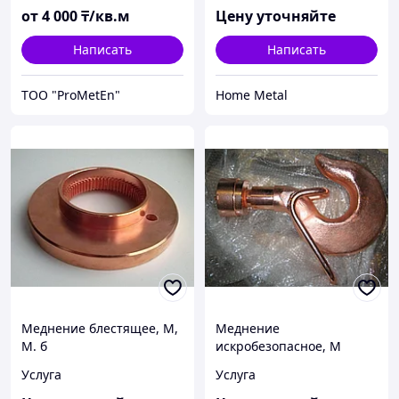
от
4 000
₸/кв.м
Цену уточняйте
Написать
Написать
ТОО "ProMetEn"
Home Metal
Меднение блестящее, М,
Меднение
М. б
искробезопасное, М
Услуга
Услуга