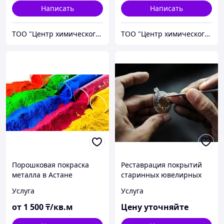
Написать
Написать
ТОО "Центр химического инжиниринга и материаловедения"
ТОО "Центр химического инжиниринга и материаловедения"
Порошковая покраска
Реставрация покрытий
металла в Астане
старинных ювелирных
изделий
Услуга
Услуга
от
1 500
₸/кв.м
Цену уточняйте