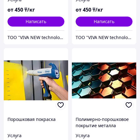
методом
от
450
₸/кг
от
450
₸/кг
Написать
Написать
ТОО "VIVA NEW technology"
ТОО "VIVA NEW technology"
Порошковая покраска
Полимерно-порошковое
покрытие металла
Услуга
Услуга