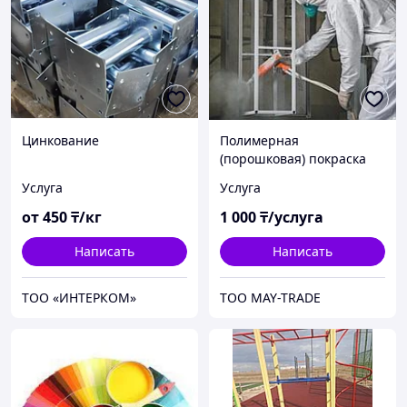
Цинкование
Полимерная
(порошковая) покраска
Услуга
Услуга
от
450
₸/кг
1 000
₸/услуга
Написать
Написать
TOO «ИНТЕРКОМ»
TOO MAY-TRADE