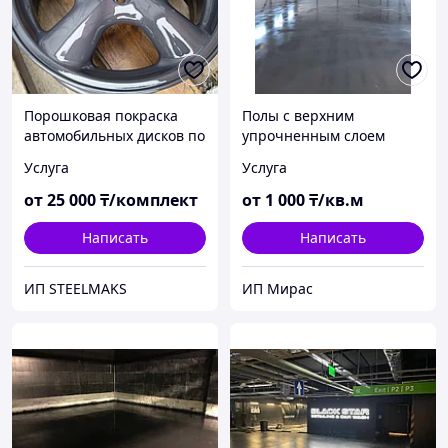
Порошковая покраска
Полы с верхним
автомобильных дисков по
упрочненным слоем
RAL
"топпинг"
Услуга
Услуга
от
25 000
₸/комплект
от
1 000
₸/кв.м
Написать
Написать
ИП STEELMAKS
ИП Мирас