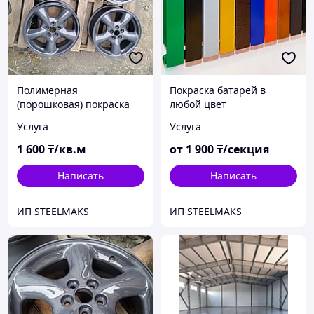
Полимерная
Покраска батарей в
(порошковая) покраска
любой цвет
металла в любой цвет
Услуга
Услуга
(Металл surlau)
1 600
₸/кв.м
от
1 900
₸/секция
Написать
Написать
ИП STEELMAKS
ИП STEELMAKS