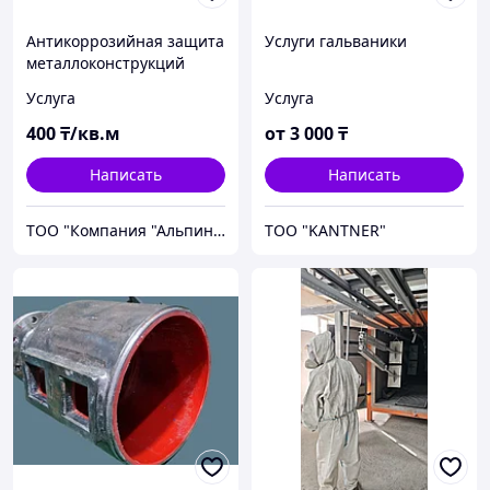
Антикоррозийная защита
Услуги гальваники
металлоконструкций
Услуга
Услуга
400
₸/кв.м
от
3 000
₸
Написать
Написать
ТОО "Компания "Альпинист-Пром"
ТОО "KANTNER"