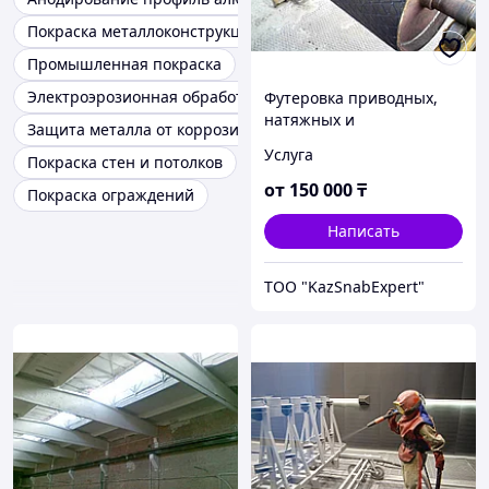
Покраска металлоконструкций
Промышленная покраска
Электроэрозионная обработка проволочно-вырезная
Футеровка приводных,
натяжных и
Защита металла от коррозии
отклоняющих барабанов.
Услуга
Покраска стен и потолков
от
150 000
₸
Покраска ограждений
Написать
TOO "KazSnabExpert"