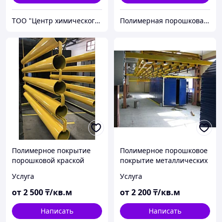
ТОО "Центр химического инжиниринга и материаловедения"
Полимерная порошковая покраска Алматы. Красим металл 12 метров. Алматыдағы полимерлі ұнтақ бояу.
Полимерное покрытие
Полимерное порошковое
порошковой краской
покрытие металлических
фасадных панелей
Услуга
Услуга
от
2 500
₸/кв.м
от
2 200
₸/кв.м
Написать
Написать