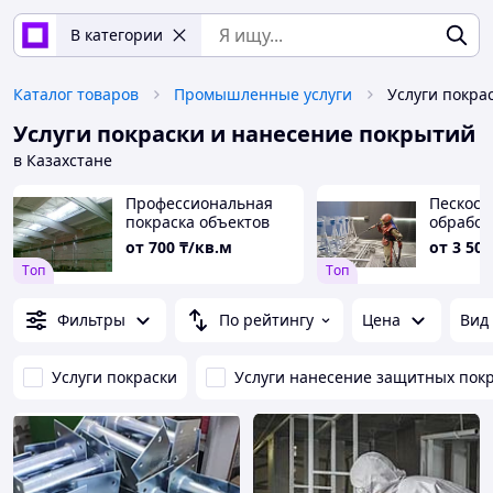
В категории
Каталог товаров
Промышленные услуги
Услуги покраски и нанесение покрытий
в Казахстане
Профессиональная
Пескост
покраска объектов
обработ
антикор
от
700
₸/кв.м
от
3 500
защита
Tоп
Tоп
Фильтры
По рейтингу
Цена
Вид 
Услуги покраски
Услуги нанесение защитных пок