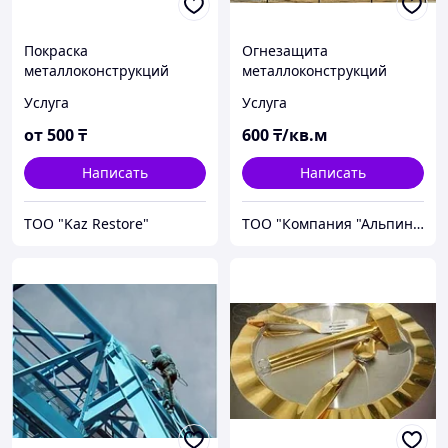
Покраска
Огнезащита
металлоконструкций
металлоконструкций
Услуга
Услуга
от
500
₸
600
₸/кв.м
Написать
Написать
ТОО "Kaz Restore"
ТОО "Компания "Альпинист-Пром"