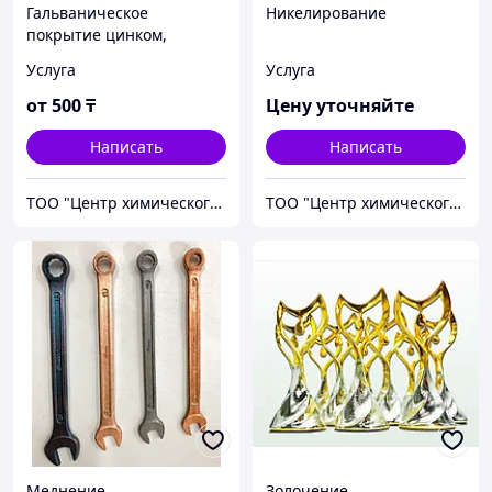
Гальваническое
Никелирование
покрытие цинком,
цинкование
Услуга
Услуга
от
500
₸
Цену уточняйте
Написать
Написать
ТОО "Центр химического инжиниринга и материаловедения"
ТОО "Центр химического инжиниринга и материаловедения"
Меднение
Золочение