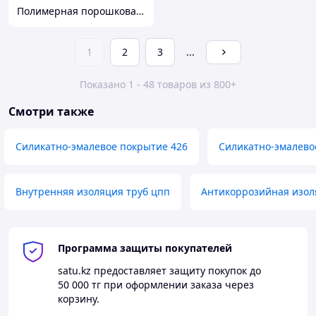
Полимерная порошковая покраска Алматы. Красим металл 12 метров. Алматыдағы полимерлі ұнтақ бояу.
1
2
3
...
Показано 1 - 48 товаров из 800+
Смотри также
Силикатно-эмалевое покрытие 426
Силикатно-эмалево
Внутренняя изоляция труб цпп
Антикоррозийная изол
Программа защиты покупателей
satu.kz
предоставляет защиту покупок до
50 000 тг
при оформлении заказа через
корзину.