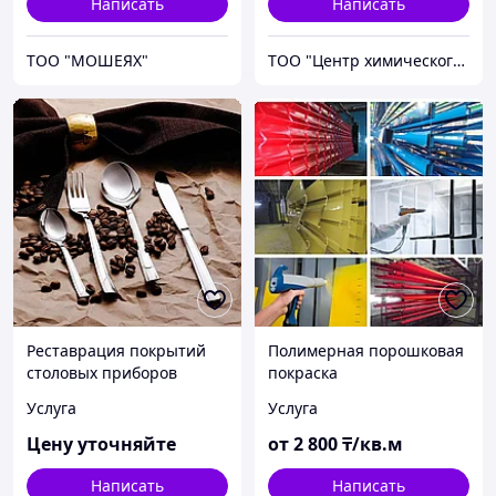
Написать
Написать
ТОО "МОШЕЯХ"
ТОО "Центр химического инжиниринга и материаловедения"
Реставрация покрытий
Полимерная порошковая
столовых приборов
покраска
Услуга
Услуга
Цену уточняйте
от
2 800
₸/кв.м
Написать
Написать