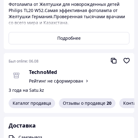
Фотолампа от Желтушки для новорожденных детей
Philips TL20 W52.Самая эффективная фотолампа от
Желтушки Германия.Проверенная тысячами врачами
со всего мира и Казахстана.
Подробнее
Был online:
06.08
TechnoMed
Рейтинг не сформирован
3 года на Satu.kz
Каталог продавца
Отзывы о продавце
20
Конта
Доставка
Самовывоз