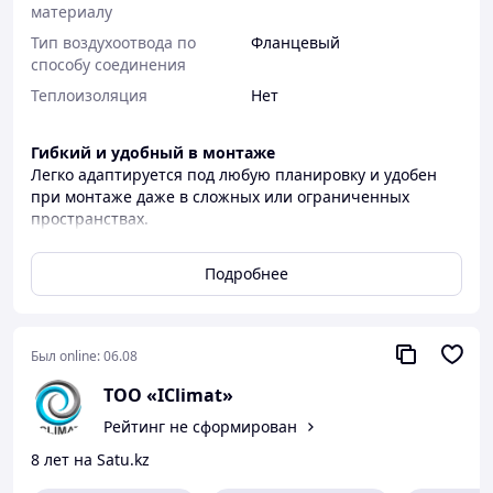
материалу
Тип воздухоотвода по
Фланцевый
способу соединения
Теплоизоляция
Нет
Гибкий и удобный в монтаже
Легко адаптируется под любую планировку и удобен
при монтаже даже в сложных или ограниченных
пространствах.
Прочный и долговечный
Подробнее
Материал не подвержен коррозии, отличается
прочностью и рассчитан на длительную эксплуатацию
Обеспечивает стабильный и чистый поток воздуха
Гладкая внутренняя поверхность способствует
Был online:
06.08
стабильному движению воздуха и помогает
ТОО «IClimat»
поддерживать чистоту вентиляционной системы.
Рейтинг не сформирован
8 лет на Satu.kz