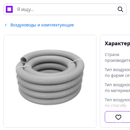
Воздуховоды и комплектующие
Характе
Страна
производит
Тип воздухо
по форме с
Тип воздухо
по материа
Тип воздухо
по способу
соединения
Теплоизоля