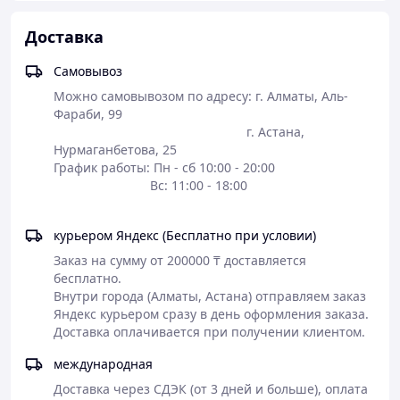
(RRR-бета, RRR-дельта, RRR-гамма) 4 мг/*
Натуральные смешанные каротиноиды
Доставка
(лютеин и зеаксантин из D. Salina) 35 мг/*
Самовывоз
*Дневная норма не установлена.
Можно самовывозом по адресу: г. Алматы, Аль-
Другие ингредиенты: вегетарианская капсула
Фараби, 99 

(гидроксипропилметилцеллюлоза, вода),
                                                      г. Астана, 
целлюлоза и L-лейцин.
Нурмаганбетова, 25                                                        

Не содержит таких распространенных
График работы: Пн - сб 10:00 - 20:00 

аллергенов: молоко/казеин, яйца, рыба, моллюски,
                           Вс: 11:00 - 18:00

орехи, арахис, пшеница и глютен. Не содержит
искусственных красителей, ароматизаторов и
курьером Яндекс (Бесплатно при условии)
консервантов.
Заказ на сумму от 200000 ₸ доставляется 
Проведено в соответствии с строгой системой
бесплатно.

управления качеством в соответствии с
Внутри города (Алматы, Астана) отправляем заказ 
надлежащей производственной практикой (GMP)
Яндекс курьером сразу в день оформления заказа. 
и сертификатами качества сторонних
Доставка оплачивается при получении клиентом. 
организаций.
международная
Доставка через СДЭК (от 3 дней и больше), оплата 