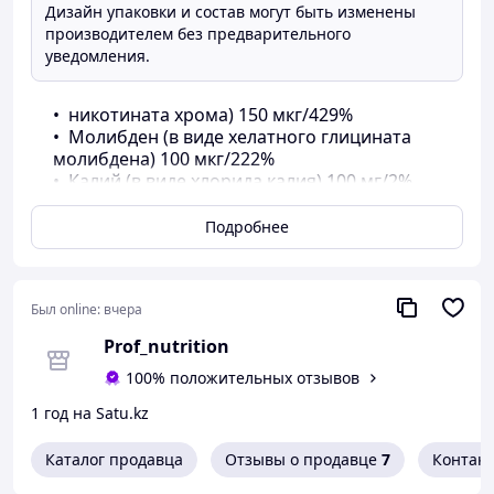
Дизайн упаковки и состав могут быть изменены
производителем без предварительного
уведомления.
никотината хрома) 150 мкг/429%
Молибден (в виде хелатного глицината
молибдена) 100 мкг/222%
Калий (в виде хлорида калия) 100 мг/2%
Бор (в виде комплекса глицината бора) 2
мг/*
Подробнее
Ванадий (в виде бисглицината
оксованадия) 50 мкг/*
Инозитол 25 мг/*
Был online:
вчера
Комплекс цитрусовых биофлавоноидов
100 мг/*
Prof_nutrition
(85 мг в виде экстракта цитрусовых
биофлавоноидов (Citrus aurantium)
100% положительных отзывов
(фрукты/цедра) (стандартизированного до
1 год на Satu.kz
50% биофлавоноидов гесперидина) и 15 мг
в виде метилхалкона гесперидина
Каталог продавца
Отзывы о продавце
7
Контак
(полученного)
Натуральные смешанные токоферолы