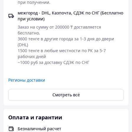
при получении. 
Рекомендуемое применение:
межгород - DHL, Казпочта, СДЭК по СНГ (Бесплатно
Взрослые: принимать 6 капсул в день с
при условии)
едой или по указанию врача.
Заказ на сумму от 200000 ₸ доставляется 
Дети 4-14 лет: принимать по 3 капсулы в
бесплатно.

день или по назначению врача.
3600 тенге в другие города за 1-3 дня до двери 
Дети до 4 лет: по указанию врача.
(DHL)

1500 тенге в любые местности по РК за 5-7 
рабочих дней

Меры предосторожности:
Если вы беременны, кормите грудью,
имеете заболевание или принимаете
Регионы доставки
лекарство по рецепту, проконсультируйтесь
с врачом перед использованием этого
продукта.
Смотреть всё
Не используйте, если термоусадочная
пленка сломана или отсутствует.
Хранить в прохладном, сухом месте вдали
от прямого света.
Оплата и гарантии
Храните в недоступном для детей месте.
Диетическая добавка. Не является
Безналичный расчет