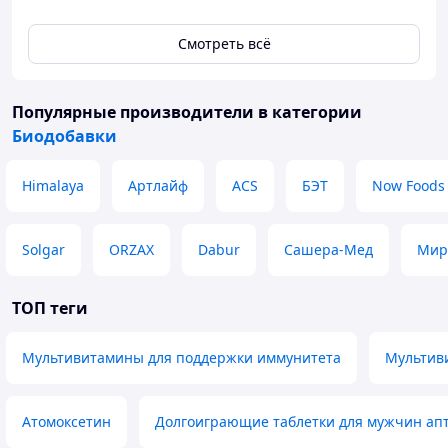
лекарственным средством.
Смотреть всё
Популярные производители
в категории
Биодобавки
Himalaya
Артлайф
ACS
БЭТ
Now Foods
Solgar
ORZAX
Dabur
Сашера-Мед
Мир
ТОП теги
Мультивитамины для поддержки иммунитета
Мультив
Атомоксетин
Долгоиграющие таблетки для мужчин ап