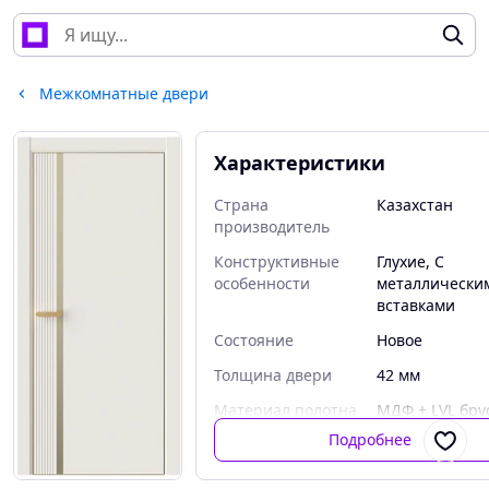
Межкомнатные двери
Характеристики
Страна
Казахстан
производитель
Конструктивные
Глухие, С
особенности
металлически
вставками
Состояние
Новое
Толщина двери
42 мм
Материал полотна
МДФ + LVL бру
Подробнее