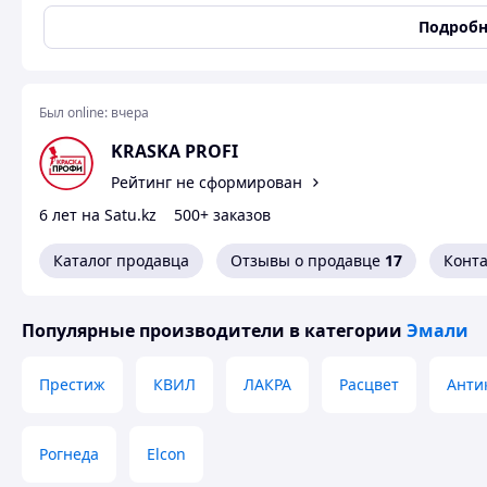
Подробн
·
Термостойкость:
Выдерживает нагрев до
+600°
C
, н
·
Защита от коррозии:
Надежный барьер против ржа
·
Стойкость:
Устойчива к резким перепадам температ
Был online:
вчера
·
Быстрая сушка:
Высыхает «на отлип» за
15–20 мину
KRASKA PROFI
Область применения:
Рейтинг не сформирован
·
Авто:
Выхлопные системы, блоки двигателя, тормоз
6 лет на Satu.kz
500+ заказов
·
Дом и быт:
Мангалы, грили, печи, камины и радиат
Каталог продавца
Отзывы о продавце
17
Конт
Важно:
Окончательная прочность покрытия достигается 
Популярные производители
в категории
Эмали
Престиж
КВИЛ
ЛАКРА
Расцвет
Анти
Рогнеда
Elcon