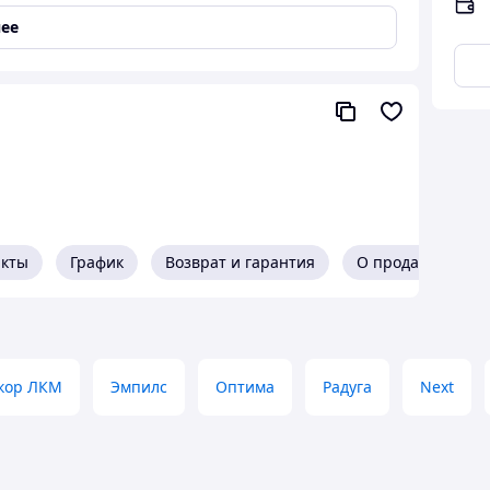
ее
е выгорает и не трескается.
вчины и агрессивной среды.
ур, ГСМ и солям.
т
.
ные суппорты.
оры отопления.
акты
График
Возврат и гарантия
О продавце
при первом прогреве детали до
+180–200°
C
.
кор ЛКМ
Эмпилс
Оптима
Радуга
Next