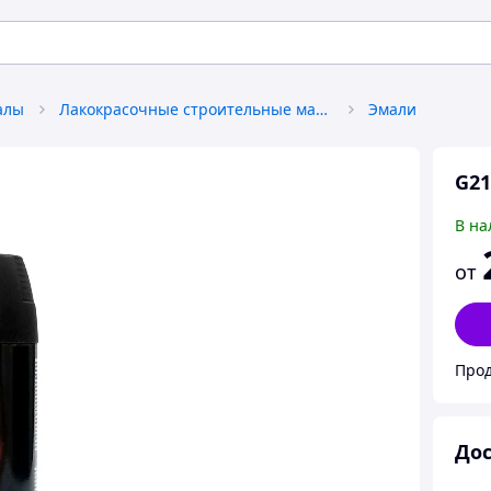
алы
Лакокрасочные строительные материалы
Эмали
G21
В на
от
Прод
Дос