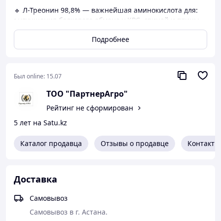
🔹 Л-Треонин 98,8% — важнейшая аминокислота для:
• улучшения белкового обмена у КРС, свиней и птицы
• поддержания иммунной системы
Подробнее
• снижения себестоимости корма за счет балансировки
аминокислотного состава
• увеличения привесов и продуктивности
📦 Упаковка: мешки по 25 кг
Был online:
15.07
🌍 Страна происхождения: Китай
ТОО "ПартнерАгро"
📈 Подходит для промышленного животноводства и
фермерских хозяйств
Рейтинг не сформирован
Показатели подтверждены протоколом лабораторных
5 лет на Satu.kz
испытаний
Каталог продавца
Отзывы о продавце
Контакты
Итоговую цену, условия отгрузки и стоимость доставки
уточняйте у менеджера
ПартнерАгро — ваш надежный поставщик кормовых
Доставка
ингредиентов для животноводства по всему СНГ
Самовывоз
Самовывоз в г. Астана.