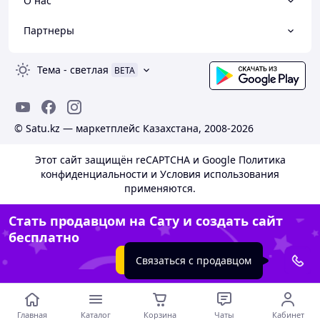
О нас
Партнеры
Тема
-
светлая
BETA
© Satu.kz — маркетплейс Казахстана, 2008-2026
Этот сайт защищён reCAPTCHA и Google
Политика
конфиденциальности
и
Условия использования
применяются.
Стать продавцом на Сату и создать сайт
бесплатно
Создать сайт
Связаться с продавцом
Главная
Каталог
Корзина
Чаты
Кабинет