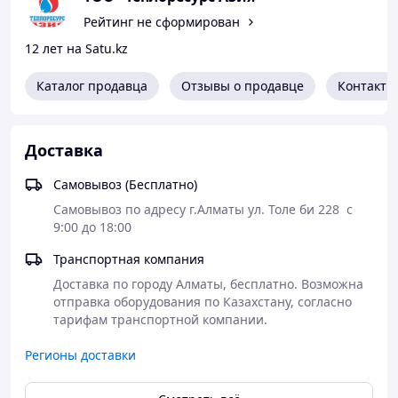
трубы минимизируется количество соединителей и
Рейтинг не сформирован
переходов, что, в свою очередь, повышает надежность
12 лет на Satu.kz
системы.
Соединение труб выполняется с помощью
резьбозажимных фитингов или пресс-фитингов.
Каталог продавца
Отзывы о продавце
Контакты
Благодаря слою EVOH (кислородному барьеру)
проникновение кислорода в теплоноситель через
стенки труб PE-Xa составляет менее 0,01 г/м3 в день,
Доставка
что значительно превышает требования DIN 4726 (0,1
г/м3).
Самовывоз (Бесплатно)
Трубы поставляются в бухтах по 200 м и 500 м.
Допустимая погрешность длины бухт составляет ±1%.
Самовывоз по адресу г.Алматы ул. Толе би 228  с  
Трубы производятся в красном цвете.
9:00 до 18:00
Транспортная компания
Доставка по городу Алматы, бесплатно. Возможна 
отправка оборудования по Казахстану, согласно 
тарифам транспортной компании. 
Регионы доставки