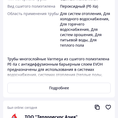
Вид сшитого полиэтилена
Пероксидный (PE-Xa)
Область применения трубы
Для систем отопления
,
Для
холодного водоснабжения
,
Для горячего
водоснабжения
,
Для
систем орошения
,
Для
питьевой воды
,
Для
теплого пола
Трубы многослойные Varmega из сшитого полиэтилена
PE-Xa с антидиффузионным барьерным слоем EVOH
предназначены для использования в системах
водоснабжения, системах отопления (теплые полы,
теплые стены, обогрев открытых площадок) и системах
охлаждения. Трубы могут применяться в качестве
Подробнее
технологических трубопроводов для
транспортирования жидкостей, не агрессивных к
материалу труб. Материал труб не подвержен
коррозии и имеет низкую шероховатость поверхности,
Был online:
сегодня
что исключает вероятность образования отложений на
TOO "Теплоресурc Азия"
внутренних стенках. Благодаря повышенной гибкости