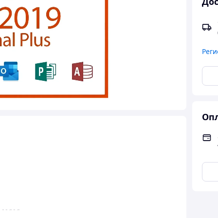
Дос
Реги
Опл
ации