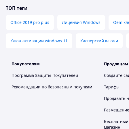
• Переустановка: поддерживается, можно переустана
ТОП теги
• Гарантия: 5 дней на успешную активацию ключа(п
активировать в течении 5 дней с момента получения
• Тип ключа: глобальный
Office 2019 pro plus
Лицензия Windows
Oem кл
⸻
После оплаты вы моментально получите ключ активац
Ключ активации windows 11
Касперский ключи
КЛЮЧ ПРОДУКТА:
XXXXX-XXXXX-XXXXX-XXXXX-XXXXX
Город и регион не имеют значения — ключ высылается
Покупателям
Продавцам
почту.
Моментальная доставка.
Программа Защиты Покупателей
Создайте са
⸻
Рекомендации по безопасным покупкам
Тарифы
Все права на программное обеспечение принадлежат M
активации продукта.
Продавать
н
Размещение в
Похожие товары по характеристикам
Бесплатный 
магазин