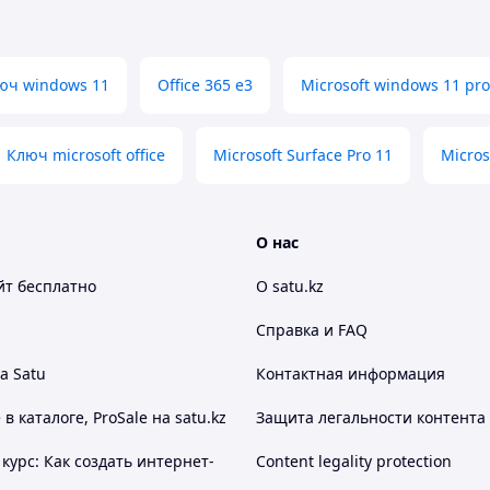
вливать Office без потери работоспособности
осле активация бессрочная) ключ нужно
.
юч windows 11
Office 365 e3
Microsoft windows 11 pr
ии в формате 25-значного кода:
Ключ microsoft office
Microsoft Surface Pro 11
Micros
 в WhatsApp, Telegram или на электронную
О нас
йт
бесплатно
О satu.kz
Справка и FAQ
icrosoft. Ключ предоставляется только для
а Satu
Контактная информация
 каталоге, ProSale на satu.kz
Защита легальности контента
курс: Как создать интернет-
Content legality protection