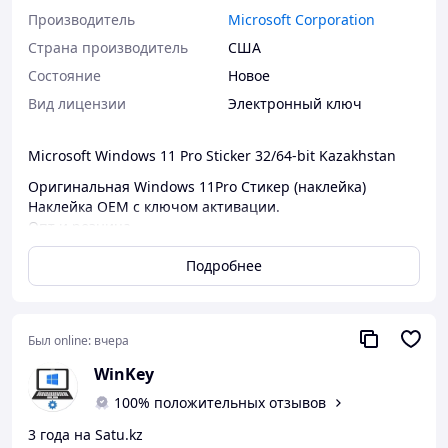
Производитель
Microsoft Corporation
Страна производитель
США
Состояние
Новое
Вид лицензии
Электронный ключ
Microsoft Windows 11 Pro Sticker 32/64-bit Kazakhstan
Оригинальная Windows 11Pro Стикер (наклейка)
Наклейка ОЕМ с ключом активации.
Опт и розница.
Доставка по Алматы (Яндекс, индрайвер, самовывоз)
Подробнее
В другие города СДЭК и КазПочта.
При заказе от 100 штук доставка бесплатно.
Был online:
вчера
Доставка СДЭ Стоимость доставки рассчитывается
индивидуально для каждого клиента и зависит от
WinKey
отдаленности региона и объема заказа. Клиент может
100% положительных отзывов
самостоятельно выбрать любую другую транспортную
компанию.
3 года на Satu.kz