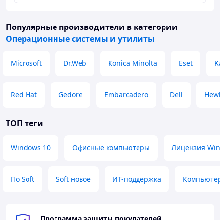
Популярные производители
в категории
Операционные системы и утилиты
Microsoft
Dr.Web
Konica Minolta
Eset
K
Red Hat
Gedore
Embarcadero
Dell
Hewl
ТОП теги
Windows 10
Офисные компьютеры
Лицензия Wi
По Soft
Soft новое
ИТ-поддержка
Компьютер
Программа защиты покупателей