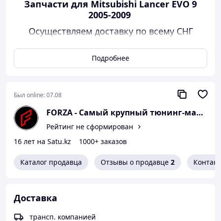
Запчасти для Mitsubishi Lancer EVO 9
2005-2009
Осуществляем доставку по всему СНГ
(Москва, Бишкек, Санкт-Петербург,
Ташкент и др.)
Подробнее
В комплект входит:
Губа переднего бампера
Передний бампер
Был online:
07.08
Задний бампер
FORZA - Самый крупный тюнинг-маркет в
Передние и задние фары
Решетки радиатора
Рейтинг не сформирован
Решетки воздуховодов
16 лет на Satu.kz
1000+ заказов
Накладки на бампер
Материал:
Каталог продавца
Отзывы о продавце
2
Контак
Пластик, стекло
Дополнительно на данный автомобиль:
Доставка
Диски кованые
Тормозная система
трансп. компанией