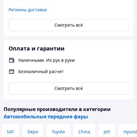
Выхлопная система
Доводчики дверей
Регионы доставки
Декор интерьера
На сайте размещены не все товары.
Смотреть всё
Если Вы не нашли то, что искали - свяжитесь с
нами удобным вам способом.
Оплата и гарантии
Наши менеджера помогут профессионально под
обрать нужный Вам товар!
Наличными. Из рук в руки
Безналичный расчет
Смотреть всё
Популярные производители
в категории
Автомобильные передние фары
SAT
Depo
Toyota
China
Jet!
Hyund